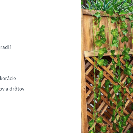
radlí
korácie
ov a drôtov