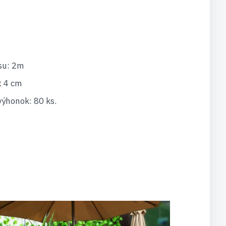
su: 2m
x 4 cm
výhonok: 80 ks.