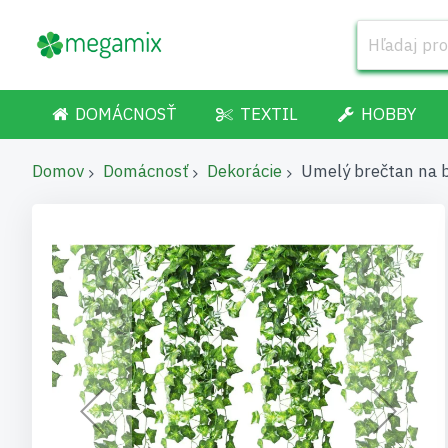
DOMÁCNOSŤ
TEXTIL
HOBBY
Domov
Domácnosť
Dekorácie
Umelý brečtan na 
Preskočiť
na
koniec
galérie
obrázkov