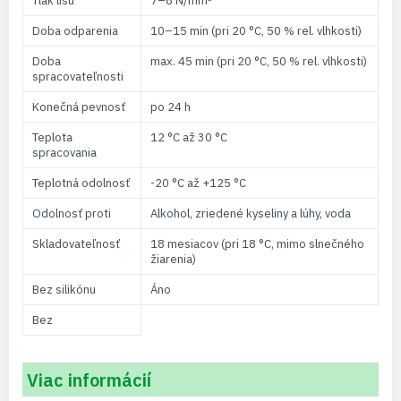
Tlak lisu
7–8 N/mm²
Doba odparenia
10–15 min (pri 20 °C, 50 % rel. vlhkosti)
Doba
max. 45 min (pri 20 °C, 50 % rel. vlhkosti)
spracovateľnosti
Konečná pevnosť
po 24 h
Teplota
12 °C až 30 °C
spracovania
Teplotná odolnosť
-20 °C až +125 °C
Odolnosť proti
Alkohol, zriedené kyseliny a lúhy, voda
Skladovateľnosť
18 mesiacov (pri 18 °C, mimo slnečného
žiarenia)
Bez silikónu
Áno
Bez
Viac informácií