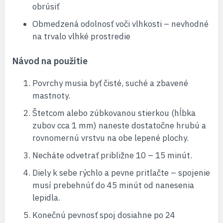
obrúsiť
Obmedzená odolnosť voči vlhkosti – nevhodné
na trvalo vlhké prostredie
Návod na použitie
Povrchy musia byť čisté, suché a zbavené
mastnoty.
Štetcom alebo zúbkovanou stierkou (hĺbka
zubov cca 1 mm) naneste dostatočne hrubú a
rovnomernú vrstvu na obe lepené plochy.
Necháte odvetrať približne 10 – 15 minút.
Diely k sebe rýchlo a pevne pritlačte – spojenie
musí prebehnúť do 45 minút od nanesenia
lepidla.
Konečnú pevnosť spoj dosiahne po 24