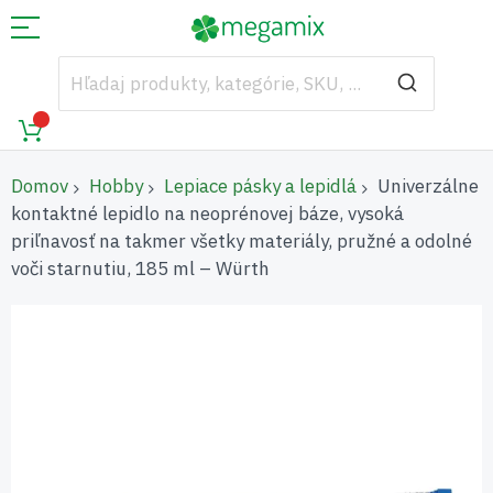
Domov
Hobby
Lepiace pásky a lepidlá
Univerzálne
kontaktné lepidlo na neoprénovej báze, vysoká
priľnavosť na takmer všetky materiály, pružné a odolné
voči starnutiu, 185 ml – Würth
Preskočiť
na
koniec
galérie
obrázkov