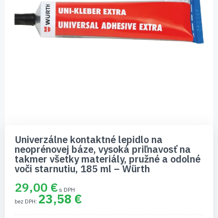
Preskočiť
na
Univerzálne kontaktné lepidlo na
začiatok
neoprénovej báze, vysoká priľnavosť na
galérie
takmer všetky materiály, pružné a odolné
obrázkov
voči starnutiu, 185 ml – Würth
29,00 €
23,58 €