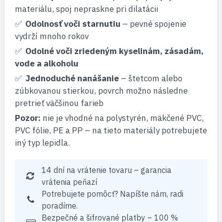
materiálu, spoj nepraskne pri dilatácii
Odolnosť voči starnutiu
– pevné spojenie
vydrží mnoho rokov
Odolné voči zriedeným kyselinám, zásadám,
vode a alkoholu
Jednoduché nanášanie
– štetcom alebo
zúbkovanou stierkou, povrch možno následne
pretrieť väčšinou farieb
Pozor:
nie je vhodné na polystyrén, mäkčené PVC,
PVC fólie, PE a PP – na tieto materiály potrebujete
iný typ lepidla.
14 dní na vrátenie tovaru – garancia
vrátenia peňazí
Potrebujete pomôcť? Napíšte nám, radi
poradíme.
Bezpečné a šifrované platby – 100 %