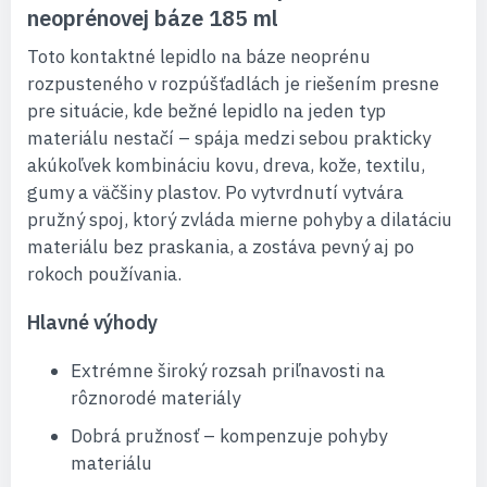
neoprénovej báze 185 ml
Toto kontaktné lepidlo na báze neoprénu
rozpusteného v rozpúšťadlách je riešením presne
pre situácie, kde bežné lepidlo na jeden typ
materiálu nestačí – spája medzi sebou prakticky
akúkoľvek kombináciu kovu, dreva, kože, textilu,
gumy a väčšiny plastov. Po vytvrdnutí vytvára
pružný spoj, ktorý zvláda mierne pohyby a dilatáciu
materiálu bez praskania, a zostáva pevný aj po
rokoch používania.
Hlavné výhody
Extrémne široký rozsah priľnavosti na
rôznorodé materiály
Dobrá pružnosť – kompenzuje pohyby
materiálu