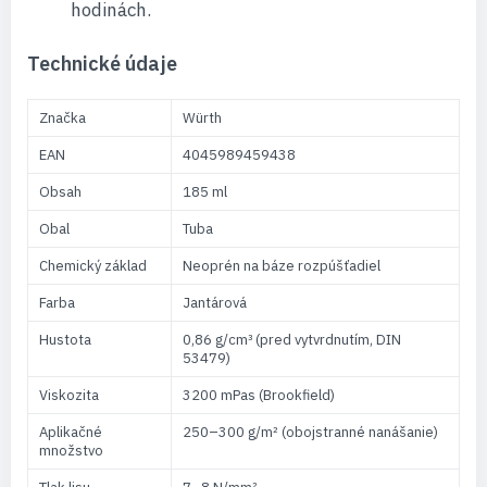
hodinách.
Technické údaje
Značka
Würth
EAN
4045989459438
Obsah
185 ml
Obal
Tuba
Chemický základ
Neoprén na báze rozpúšťadiel
Farba
Jantárová
Hustota
0,86 g/cm³ (pred vytvrdnutím, DIN
53479)
Viskozita
3200 mPas (Brookfield)
Aplikačné
250–300 g/m² (obojstranné nanášanie)
množstvo