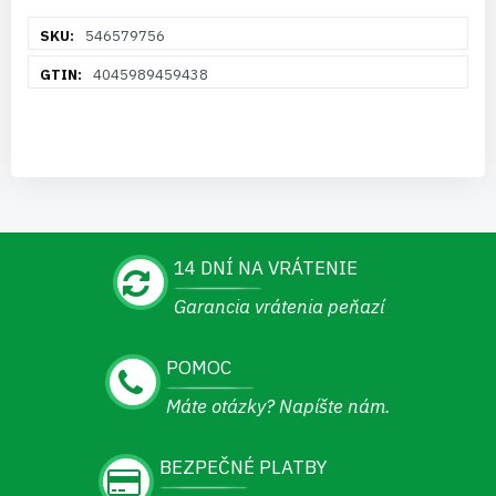
Viac
546579756
informácií
4045989459438
14 DNÍ NA VRÁTENIE
Garancia vrátenia peňazí
POMOC
Máte otázky? Napíšte nám.
BEZPEČNÉ PLATBY