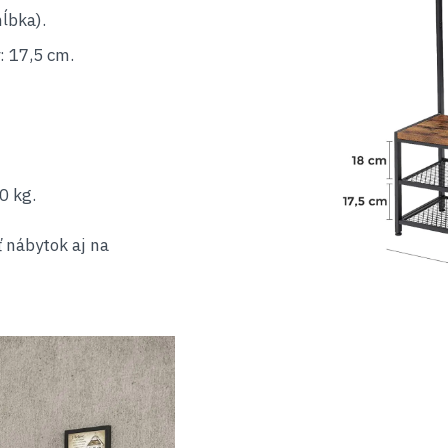
ĺbka).
: 17,5 cm.
0 kg.
 nábytok aj na