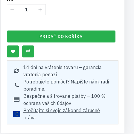
PRIDAŤ DO KOŠÍKA
14 dní na vrátenie tovaru – garancia
vrátenia peňazí
Potrebujete pomôcť? Napíšte nám, radi
poradíme.
Bezpečné a šifrované platby – 100 %
ochrana vašich údajov
Prečítajte si svoje zákonné záručné
práva