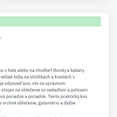
e
ku v hale alebo na chodbe? Bundy a kabáty
ešiak ležia na stoličkách a kreslách v
 je odpoveď áno, ste na správnom
 stojan na oblečenie so sedadlom a policami
esú poriadok a poriadok. Tento praktický kus
 vrchné oblečenie, galantériu a ďalšie
.