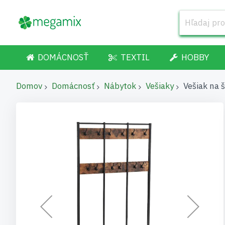
DOMÁCNOSŤ
TEXTIL
HOBBY
Domov
Domácnosť
Nábytok
Vešiaky
Vešiak na
Preskočiť
na
koniec
galérie
obrázkov