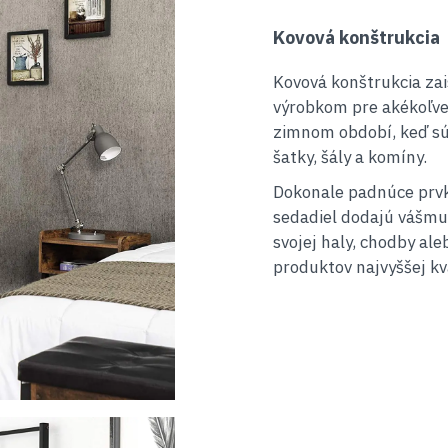
Kovová konštrukcia
Kovová konštrukcia zais
výrobkom pre akékoľve
zimnom období, keď sú
šatky, šály a komíny.
Dokonale padnúce prvky
sedadiel dodajú vášmu 
svojej haly, chodby al
produktov najvyššej kva