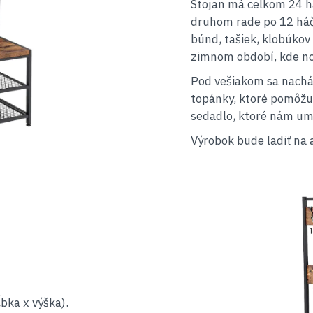
Stojan má celkom 24 h
druhom rade po 12 háči
búnd, tašiek, klobúkov 
zimnom období, kde nos
Pod vešiakom sa nachád
topánky, ktoré pomôžu
sedadlo, ktoré nám umož
Výrobok bude ladiť na 
bka x výška).