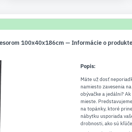
riesorom 100x40x186cm — Informácie o produkt
Popis:
Máte už dosť neporiad
namiesto zavesenia na v
obývačke a jedálni? Ak
mieste. Predstavujeme
na topánky, ktoré prin
nábytku usporiada vaše
drobnosti, ako sú kľúče