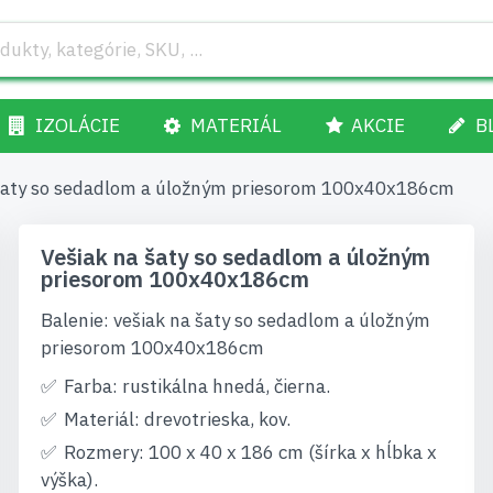
IZOLÁCIE
MATERIÁL
AKCIE
B
 šaty so sedadlom a úložným priesorom 100x40x186cm
Vešiak na šaty so sedadlom a úložným
priesorom 100x40x186cm
Balenie: vešiak na šaty so sedadlom a úložným
priesorom 100x40x186cm
Farba: rustikálna hnedá, čierna.
Materiál: drevotrieska, kov.
Rozmery: 100 x 40 x 186 cm (šírka x hĺbka x
výška).