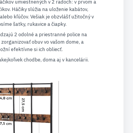
áčikov umiestnených v 2 radoch: v prvom a
kov. Háčiky slúžia na uloženie kabátov,
alebo kľúčov. Vešiak je obzvlášť užitočný v
íme šatky, rukavice a čiapky.
zajú 2 odolné a priestranné police na
 zorganizovať obuv vo vašom dome, a
ní efektívne si ich obliecť.
akejkoľvek chodbe, doma aj v kancelárii.