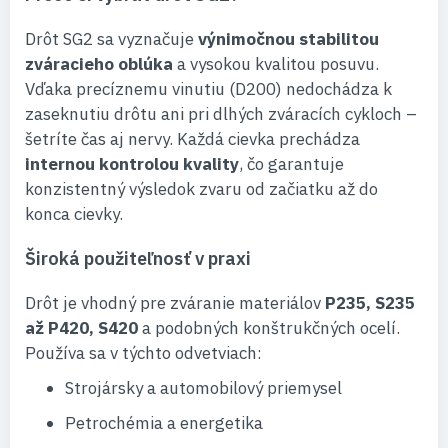
Drôt SG2 sa vyznačuje
výnimočnou stabilitou
zváracieho oblúka
a vysokou kvalitou posuvu.
Vďaka precíznemu vinutiu (D200) nedochádza k
zaseknutiu drôtu ani pri dlhých zváracích cykloch –
šetríte čas aj nervy. Každá cievka prechádza
internou kontrolou kvality
, čo garantuje
konzistentný výsledok zvaru od začiatku až do
konca cievky.
Široká použiteľnosť v praxi
Drôt je vhodný pre zváranie materiálov
P235, S235
až P420, S420
a podobných konštrukčných ocelí.
Používa sa v týchto odvetviach:
Strojársky a automobilový priemysel
Petrochémia a energetika