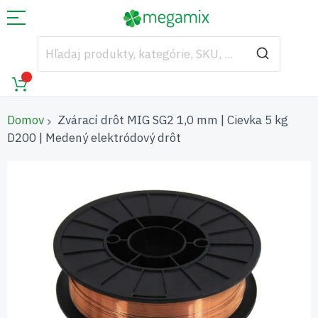
Domov
Zvárací drôt MIG SG2 1,0 mm | Cievka 5 kg
D200 | Medený elektródový drôt
Preskočiť
na
koniec
galérie
obrázkov