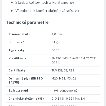
Stavba kotlov, lodí a kontajnerov
Všeobecné konštrukčné zváračstvo
Technické parametre
Priemer drôtu
1,0 mm
Hmotnosť
5 kg
Typ cievky
D200
Klasifikácia
EN ISO 14341-A-G 42 4 C1/M21
G3Si1
Certifikáty
TÜV, DB, CE, ABS
Ochranný plyn (EN ISO
M20, M21, M3, C1
14175)
Zváracı prúd
= (+) jednosmerný
Chemické zloženie (%)
C: 0,1 | Si: 0,85 | Mn: 1,4