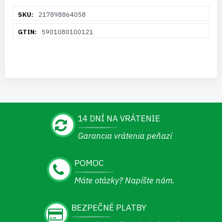
Viac
217898864058
informácií
5901080100121
14 DNÍ NA VRÁTENIE
Garancia vrátenia peňazí
POMOC
Máte otázky? Napíšte nám.
BEZPEČNÉ PLATBY