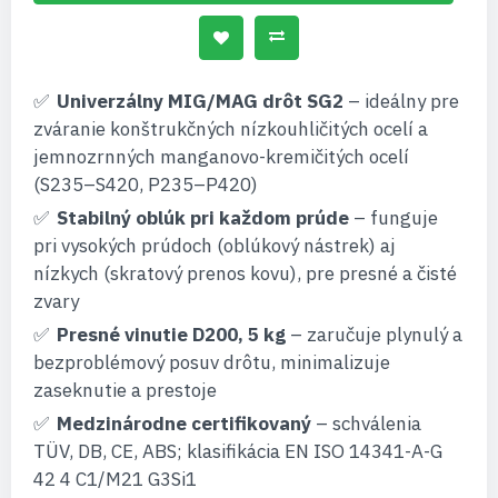
Univerzálny MIG/MAG drôt SG2
– ideálny pre
zváranie konštrukčných nízkouhličitých ocelí a
jemnozrnných manganovo-kremičitých ocelí
(S235–S420, P235–P420)
Stabilný oblúk pri každom prúde
– funguje
pri vysokých prúdoch (oblúkový nástrek) aj
nízkych (skratový prenos kovu), pre presné a čisté
zvary
Presné vinutie D200, 5 kg
– zaručuje plynulý a
bezproblémový posuv drôtu, minimalizuje
zaseknutie a prestoje
Medzinárodne certifikovaný
– schválenia
TÜV, DB, CE, ABS; klasifikácia EN ISO 14341-A-G
42 4 C1/M21 G3Si1