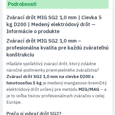
Podrobnosti
Zvárací drôt MIG SG2 1,0 mm | Cievka 5
kg D200 | Medený elektródový drôt —
Informácie o produkte
Zvárací drôt MIG SG2 1,0 mm –
profesionálna kvalita pre každú zvárateľnú
konštrukciu
Hľadáte spoľahlivý zvárací drôt, ktorý zvládne
náročné podmienky priemyselného zváračstva?
Zvárací drôt SG2 1,0 mm na cievke D200 s
hmotnosťou 5 kg
je medený manganovo-kremičitý
elektródový drôt určený pre metódu
MIG/MAG
– a
je to voľba tisícov profesionálnych zváračov v celej
Európe.
Prečo si vybrať drôt SG2?