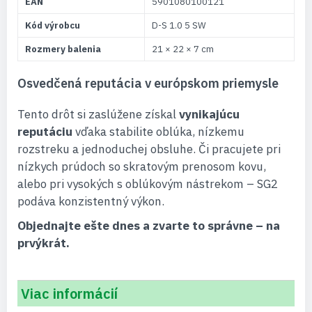
EAN
5901080100121
Kód výrobcu
D-S 1.0 5 SW
Rozmery balenia
21 × 22 × 7 cm
Osvedčená reputácia v európskom priemysle
Tento drôt si zaslúžene získal
vynikajúcu
reputáciu
vďaka stabilite oblúka, nízkemu
rozstreku a jednoduchej obsluhe. Či pracujete pri
nízkych prúdoch so skratovým prenosom kovu,
alebo pri vysokých s oblúkovým nástrekom – SG2
podáva konzistentný výkon.
Objednajte ešte dnes a zvarte to správne – na
prvýkrát.
Viac informácií