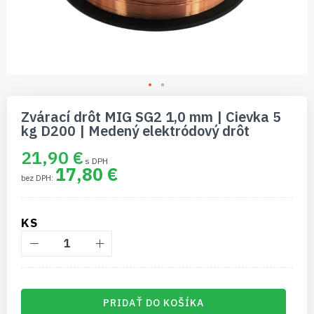
Preskočiť
na
Zvárací drôt MIG SG2 1,0 mm | Cievka 5
začiatok
kg D200 | Medený elektródový drôt
galérie
obrázkov
21,90 €
17,80 €
KS
PRIDAŤ DO KOŠÍKA