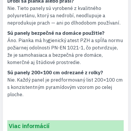
Drobí sa pianka alebo práši?
Nie. Tieto panely sú vyrobené z kvalitného
polyuretánu, ktorý sa nedrobí, neodlupuje a
neprodukuje prach — ani po dlhodobom používaní.
Sú panely bezpečné na domáce použitie?
Áno. Pianka má hygienický atest PZH a spĺňa normu
požiarnej odolnosti PN-EN 1021-1, čo potvrdzuje,
že je samohasiaca a bezpečná pre domáce,
komerčné aj štúdiové prostredie.
Sú panely 200×100 cm odrezané z rolky?
Nie. Každý panel je predformovaný list 200×100 cm
s konzistentným pyramídovým vzorom po celej
ploche.
Viac informácií