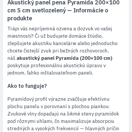
Akustický panel pena Pyramída 200×100
cm 5 cm svetlozelený — Informácie o
produkte
Trápi vás nepríjemná ozvena a dozvuk vo vašej
miestnosti? Či už budujete domáce štúdio,
zlepšujete akustiku kancelárie alebo jednoducho
chcete čistejší zvuk pri bežných rozhovoroch,
náš
akustický panel Pyramída (200×100 cm)
poskytuje profesionálnu akustickú úpravu v
jednom, ľahko inštalovateľnom paneli.
Ako to funguje?
Pyramídový profil výrazne zväčšuje efektívnu
plochu panelu v porovnaní s plochou piankou.
Zvukové vlny dopadajú na šikmé steny pyramídok
pod rôznymi uhlami, čo maximalizuje absorpciu
stredných a vysokých frekvencií — hlavných príčin