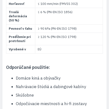
Horľavosť
≤ 100 mm/min (FMVSS 302)
Trvalá
≤ 6 % (PN-EN ISO 1856)
deformácia
(50 %)
Pevnosť v ťahu
≥ 90 kPa (PN-EN ISO 1798)
Predĺženie pri
≥ 120 % (PN-EN ISO 1798)
pretrhnutí
Vyrobené v
EÚ
Odporúčané použitie:
Domáce kiná a obývačky
Nahrávacie štúdiá a dabingové kabíny
Skúšobne
Odpočúvacie miestnosti a hi-fi zostavy