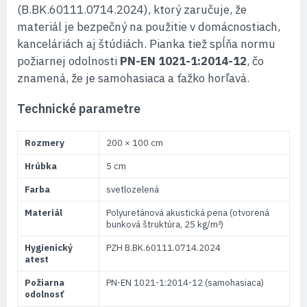
(B.BK.60111.0714.2024), ktorý zaručuje, že
materiál je bezpečný na použitie v domácnostiach,
kanceláriách aj štúdiách. Pianka tiež spĺňa normu
požiarnej odolnosti
PN-EN 1021-1:2014-12
, čo
znamená, že je samohasiaca a ťažko horľavá.
Technické parametre
Rozmery
200 × 100 cm
Hrúbka
5 cm
Farba
svetlozelená
Materiál
Polyuretánová akustická pena (otvorená
bunková štruktúra, 25 kg/m³)
Hygienický
PZH B.BK.60111.0714.2024
atest
Požiarna
PN-EN 1021-1:2014-12 (samohasiaca)
odolnosť