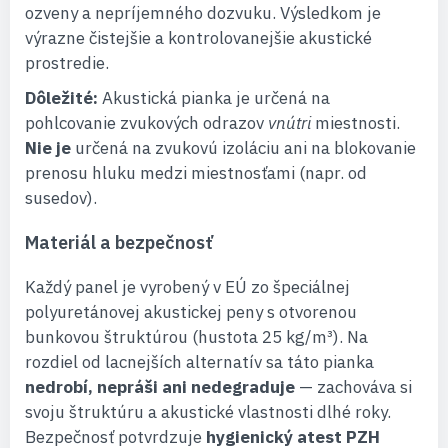
ozveny a nepríjemného dozvuku. Výsledkom je
výrazne čistejšie a kontrolovanejšie akustické
prostredie.
Dôležité:
Akustická pianka je určená na
pohlcovanie zvukových odrazov
vnútri
miestnosti.
Nie je
určená na zvukovú izoláciu ani na blokovanie
prenosu hluku medzi miestnosťami (napr. od
susedov).
Materiál a bezpečnosť
Každý panel je vyrobený v EÚ zo špeciálnej
polyuretánovej akustickej peny s otvorenou
bunkovou štruktúrou (hustota 25 kg/m³). Na
rozdiel od lacnejších alternatív sa táto pianka
nedrobí, nepráši ani nedegraduje
— zachováva si
svoju štruktúru a akustické vlastnosti dlhé roky.
Bezpečnosť potvrdzuje
hygienický atest PZH