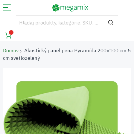
Domov
Akustický panel pena Pyramída 200×100 cm 5
cm svetlozelený
Preskočiť
na
koniec
galérie
obrázkov