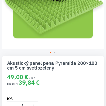
Preskočiť
na
Akustický panel pena Pyramída 200×100
začiatok
cm 5 cm svetlozelený
galérie
obrázkov
49,00 €
39,84 €
KS