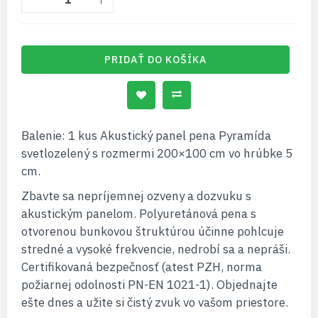
PRIDAŤ DO KOŠÍKA
Balenie: 1 kus Akustický panel pena Pyramída
svetlozelený s rozmermi 200×100 cm vo hrúbke 5
cm.
Zbavte sa nepríjemnej ozveny a dozvuku s
akustickým panelom. Polyuretánová pena s
otvorenou bunkovou štruktúrou účinne pohlcuje
stredné a vysoké frekvencie, nedrobí sa a nepráši.
Certifikovaná bezpečnosť (atest PZH, norma
požiarnej odolnosti PN-EN 1021-1). Objednajte
ešte dnes a užite si čistý zvuk vo vašom priestore.