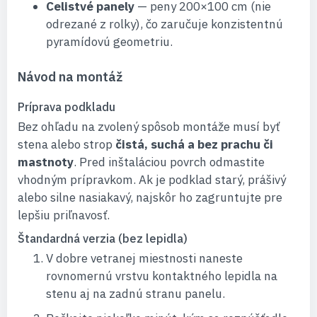
Celistvé panely
— peny 200×100 cm (nie
odrezané z rolky), čo zaručuje konzistentnú
pyramídovú geometriu.
Návod na montáž
Príprava podkladu
Bez ohľadu na zvolený spôsob montáže musí byť
stena alebo strop
čistá, suchá a bez prachu či
mastnoty
. Pred inštaláciou povrch odmastite
vhodným prípravkom. Ak je podklad starý, prášivý
alebo silne nasiakavý, najskôr ho zagruntujte pre
lepšiu priľnavosť.
Štandardná verzia (bez lepidla)
V dobre vetranej miestnosti naneste
rovnomernú vrstvu kontaktného lepidla na
stenu aj na zadnú stranu panelu.