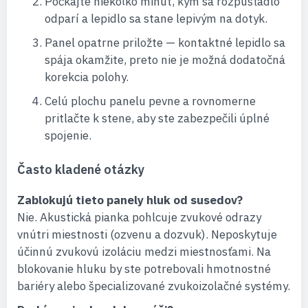
Počkajte niekoľko minút, kým sa rozpúšťadlo
odparí a lepidlo sa stane lepivým na dotyk.
Panel opatrne priložte — kontaktné lepidlo sa
spája okamžite, preto nie je možná dodatočná
korekcia polohy.
Celú plochu panelu pevne a rovnomerne
pritlačte k stene, aby ste zabezpečili úplné
spojenie.
Často kladené otázky
Zablokujú tieto panely hluk od susedov?
Nie. Akustická pianka pohlcuje zvukové odrazy
vnútri miestnosti (ozvenu a dozvuk). Neposkytuje
účinnú zvukovú izoláciu medzi miestnosťami. Na
blokovanie hluku by ste potrebovali hmotnostné
bariéry alebo špecializované zvukoizolačné systémy.