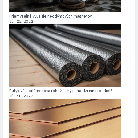
Priemyselné využitie neodýmových magnetov
Jún 22, 2022
Butylová a bitúmenová rohož - aký je medzi nimi rozdiel?
Jún 30, 2022