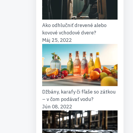
Ako odhlučniť drevené alebo
kovové vchodové dvere?
Máj 25, 2022
Džbány, karafy či fľaše so zátkou
– v čom podávať vodu?
Jún 08, 2022