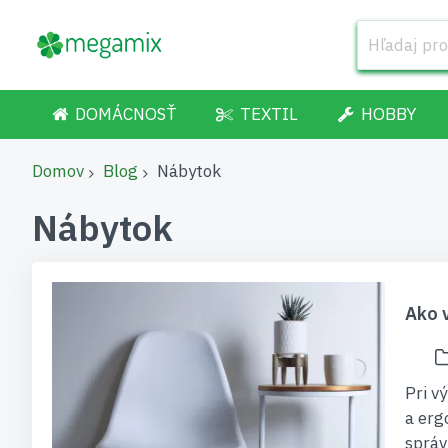
DOMÁCNOSŤ
TEXTIL
HOBBY
Domov
Blog
Nábytok
Nábytok
Ako v
Pri vý
a erg
správ