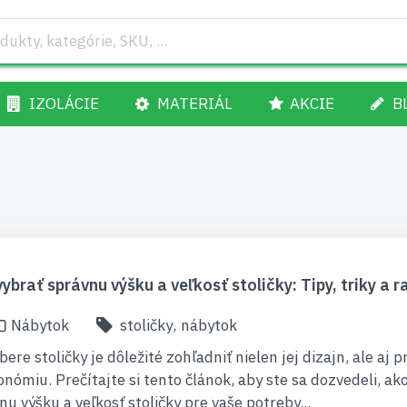
IZOLÁCIE
MATERIÁL
AKCIE
B
ybrať správnu výšku a veľkosť stoličky: Tipy, triky a r
Nábytok
stoličky
,
nábytok
bere stoličky je dôležité zohľadniť nielen jej dizajn, ale aj p
onómiu. Prečítajte si tento článok, aby ste sa dozvedeli, ak
nu výšku a veľkosť stoličky pre vaše potreby...