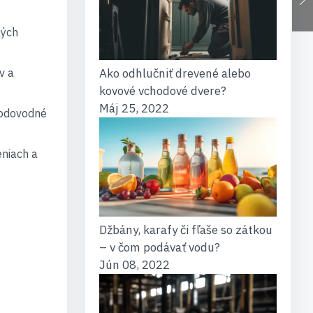
kých
Ako odhlučniť drevené alebo
v a
kovové vchodové dvere?
Máj 25, 2022
 vodovodné
eniach a
Džbány, karafy či fľaše so zátkou
– v čom podávať vodu?
Jún 08, 2022