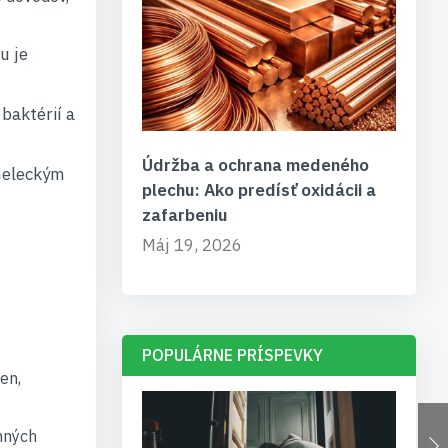
u je
baktérií a
Údržba a ochrana medeného
meleckým
plechu: Ako predísť oxidácii a
zafarbeniu
Máj 19, 2026
POPULÁRNE PRÍSPEVKY
en,
nných