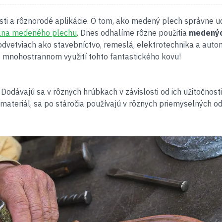
sti a rôznorodé aplikácie. O tom, ako medený plech správne u
ana medeného plechu
. Dnes odhalíme rôzne použitia
medený
dvetviach ako stavebníctvo, remeslá, elektrotechnika a auto
o mnohostrannom využití tohto fantastického kovu!
dávajú sa v rôznych hrúbkach v závislosti od ich užitočnosti
materiál, sa po stáročia používajú v rôznych priemyselných o