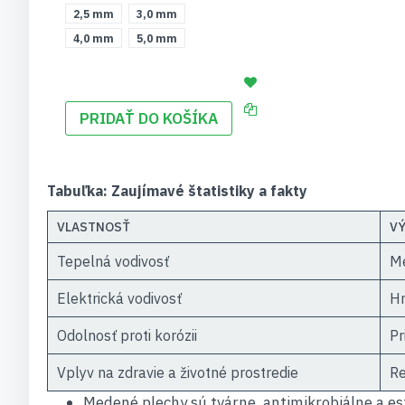
2,5 mm
3,0 mm
4,0 mm
5,0 mm
PRIDAŤ DO KOŠÍKA
Tabuľka: Zaujímavé štatistiky a fakty
VLASTNOSŤ
V
Tepelná vodivosť
Me
Elektrická vodivosť
Hn
Odolnosť proti korózii
Pr
Vplyv na zdravie a životné prostredie
Re
Medené plechy sú tvárne, antimikrobiálne a es