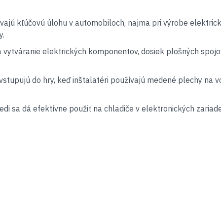
vajú kľúčovú úlohu v automobiloch, najmä pri výrobe elektric
y.
na vytváranie elektrických komponentov, dosiek plošných spojo
i vstupujú do hry, keď inštalatéri používajú medené plechy na
edi sa dá efektívne použiť na chladiče v elektronických zariad