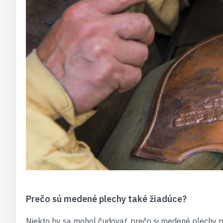
Prečo sú medené plechy také žiadúce?
Niekto by sa mohol čudovať, prečo si medené plechy p