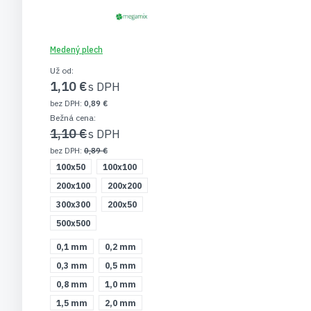
Medený plech
Už od
1,10 €
0,89 €
Bežná cena
1,10 €
0,89 €
100x50
100x100
200x100
200x200
300x300
200x50
500x500
0,1 mm
0,2 mm
0,3 mm
0,5 mm
0,8 mm
1,0 mm
1,5 mm
2,0 mm