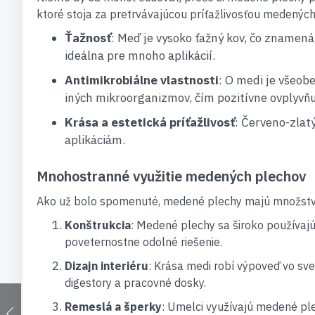
ktoré stoja za pretrvávajúcou príťažlivosťou medených
Ťažnosť
: Meď je vysoko ťažný kov, čo znamená
ideálna pre mnoho aplikácií.
Antimikrobiálne vlastnosti
: O medi je všeobe
iných mikroorganizmov, čím pozitívne ovplyvňu
Krása a estetická príťažlivosť
: Červeno-zlat
aplikáciám.
Mnohostranné využitie medených plechov
Ako už bolo spomenuté, medené plechy majú množstvo a
Konštrukcia
: Medené plechy sa široko používajú
poveternostne odolné riešenie.
Dizajn interiéru
: Krása medi robí výpoveď vo sve
digestory a pracovné dosky.
Remeslá a šperky
: Umelci využívajú medené ple