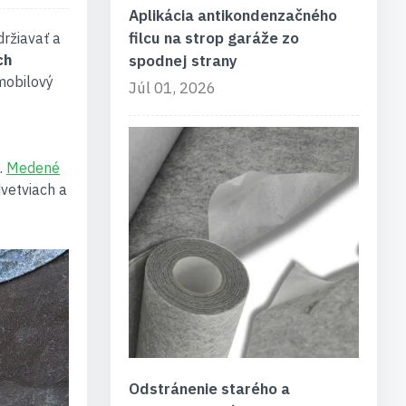
Aplikácia antikondenzačného
filcu na strop garáže zo
držiavať a
ch
spodnej strany
mobilový
Júl 01, 2026
.
Medené
dvetviach a
Odstránenie starého a