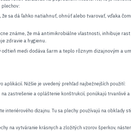
 plechov:
, že sa dá ľahko natiahnuť, ohnúť alebo tvarovať, vďaka čom
cne známe, že má antimikrobiálne vlastnosti, inhibuje rast 
je zdravie a hygienu.
ý odtieň medi dodáva šarm a teplo rôznym dizajnovým a u
plikácií. Nižšie je uvedený prehľad najbežnejších použití:
 na zastrešenie a opláštenie konštrukcií, ponúkajú trvanlivé a
te interiérového dizajnu. Tu sa plechy používajú na obklady sti
chy na vytváranie krásnych a zložitých vzorov šperkov, náste