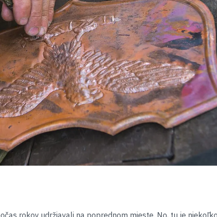
očas rokov udržiavali na poprednom mieste. No, tu je niekoľk