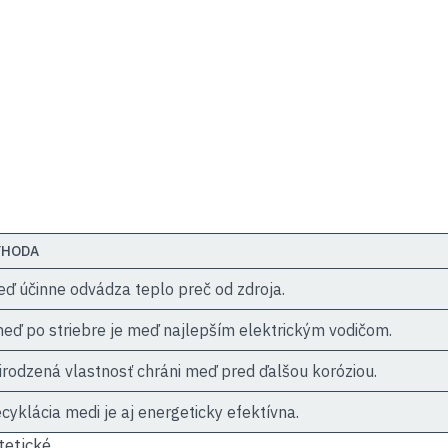
ÝHODA
ď účinne odvádza teplo preč od zdroja.
eď po striebre je meď najlepším elektrickým vodičom.
irodzená vlastnosť chráni meď pred ďalšou koróziou.
cyklácia medi je aj energeticky efektívna.
tetické.