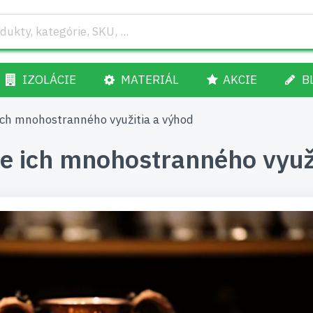
IZOLÁCIE
MATERIÁL
AKCIE
B
ch mnohostranného využitia a výhod
 ich mnohostranného využi