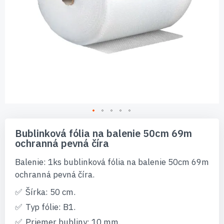
Preskočiť
na
Bublinková fólia na balenie 50cm 69m
začiatok
ochranná pevná číra
galérie
obrázkov
Balenie: 1ks bublinková fólia na balenie 50cm 69m
ochranná pevná číra.
Šírka: 50 cm.
Typ fólie: B1.
Priemer bubliny: 10 mm.