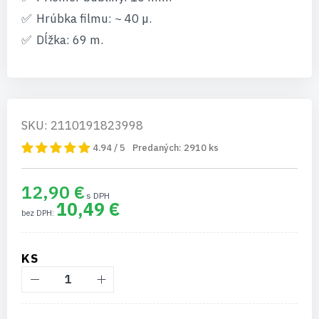
Hrúbka filmu: ~ 40 µ.
Dĺžka: 69 m.
SKU: 2110191823998
4.94 / 5
Predaných:
2910
ks
12,90 €
10,49 €
KS