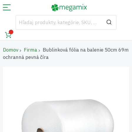
Domov
Firma
Bublinková fólia na balenie 50cm 69m
ochranná pevná číra
Preskočiť
na
koniec
galérie
obrázkov