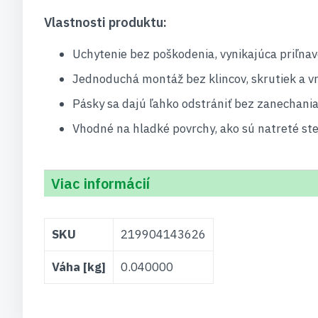
Vlastnosti produktu:
Uchytenie bez poškodenia, vynikajúca priľnav
Jednoduchá montáž bez klincov, skrutiek a v
Pásky sa dajú ľahko odstrániť bez zanechania 
Vhodné na hladké povrchy, ako sú natreté sten
Viac informácií
Viac
SKU
219904143626
informácií
Váha [kg]
0.040000