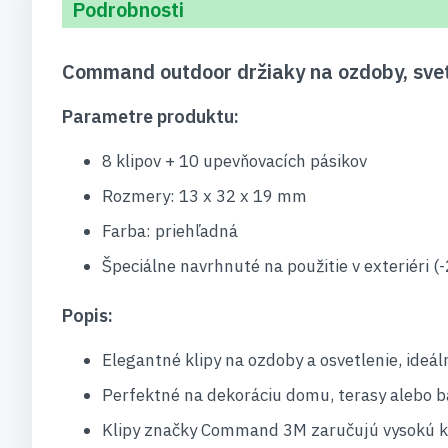
Podrobnosti
Command outdoor držiaky na ozdoby, svet
Parametre produktu:
8 klipov + 10 upevňovacích pásikov
Rozmery: 13 x 32 x 19 mm
Farba: priehľadná
Špeciálne navrhnuté na použitie v exteriéri (
Popis:
Elegantné klipy na ozdoby a osvetlenie, ideál
Perfektné na dekoráciu domu, terasy alebo 
Klipy značky Command 3M zaručujú vysokú kva