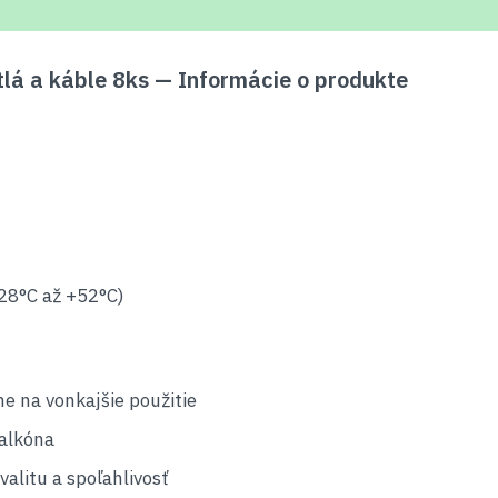
lá a káble 8ks — Informácie o produkte
-28°C až +52°C)
ne na vonkajšie použitie
balkóna
litu a spoľahlivosť