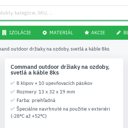
IZOLÁCIE
MATERIÁL
AKCIE
B
nd outdoor držiaky na ozdoby, svetlá a káble 8ks
Command outdoor držiaky na ozdoby,
svetlá a káble 8ks
8 klipov + 10 upevňovacích pásikov
Rozmery: 13 x 32 x 19 mm
Farba: priehľadná
Špeciálne navrhnuté na použitie v exteriéri
(-28°C až +52°C)