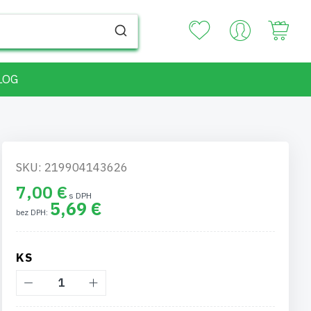
Your
LOG
SKU: 219904143626
7,00 €
5,69 €
KS