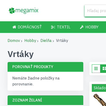
DOMÁCNOSŤ
TEXTIL
HOBBY
Domov
Hobby
Dielňa
Vrtáky
Vrtáky
POROVNAŤ PRODUKTY
Zob
Gri
ak
Nemáte žiadne položky na
porovnanie.
Sklado
ZOZNAM ŽELANÍ