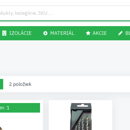
IZOLÁCIE
MATERIÁL
AKCIE
B
raziť
d
Zoznam
2
položiek
o
m: 1