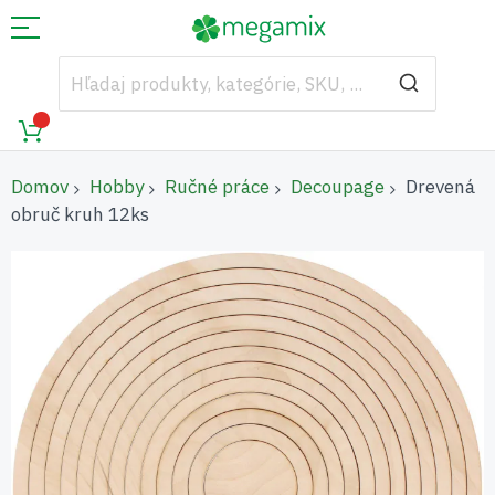
Domov
Hobby
Ručné práce
Decoupage
Drevená
obruč kruh 12ks
Preskočiť
na
koniec
galérie
obrázkov