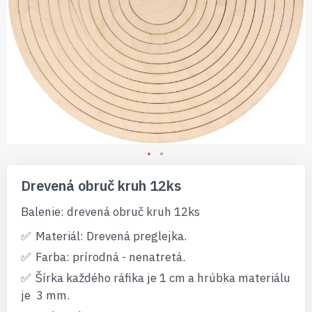
Preskočiť
na
Drevená obruč kruh 12ks
začiatok
galérie
Balenie: drevená obruč kruh 12ks
obrázkov
Materiál: Drevená preglejka.
Farba: prírodná - nenatretá.
Šírka každého ráfika je 1 cm a hrúbka materiálu
je 3 mm.