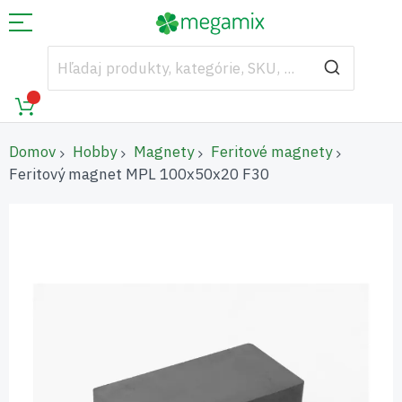
Domov
Hobby
Magnety
Feritové magnety
Feritový magnet MPL 100x50x20 F30
Preskočiť
na
koniec
galérie
obrázkov