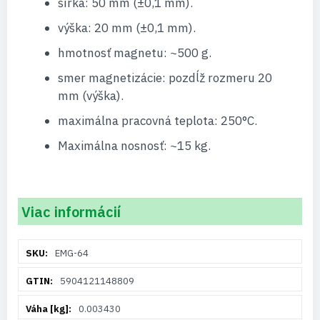
šírka: 50 mm (±0,1 mm).
výška: 20 mm (±0,1 mm).
hmotnosť magnetu: ~500 g.
smer magnetizácie: pozdĺž rozmeru 20
mm (výška).
maximálna pracovná teplota: 250°C.
Maximálna nosnosť: ~15 kg.
Viac informácií
Viac
EMG-64
informácií
5904121148809
0.003430