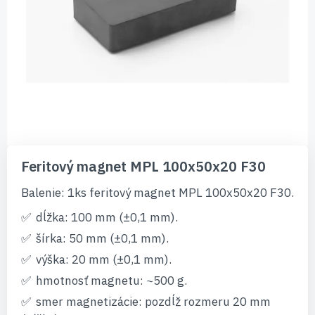
Preskočiť
na
Feritový magnet MPL 100x50x20 F30
začiatok
galérie
Balenie: 1ks feritový magnet MPL 100x50x20 F30.
obrázkov
dĺžka: 100 mm (±0,1 mm).
šírka: 50 mm (±0,1 mm).
výška: 20 mm (±0,1 mm).
hmotnosť magnetu: ~500 g.
smer magnetizácie: pozdĺž rozmeru 20 mm