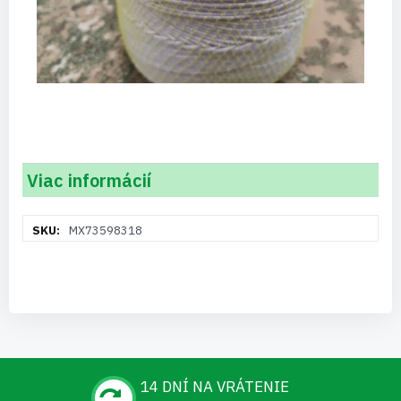
Viac informácií
Viac
MX73598318
informácií
14 DNÍ NA VRÁTENIE