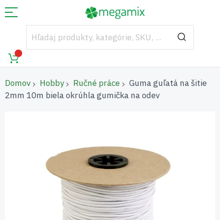
Domov
Hobby
Ručné práce
Guma guľatá na šitie
2mm 10m biela okrúhla gumička na odev
Preskočiť
na
koniec
galérie
obrázkov