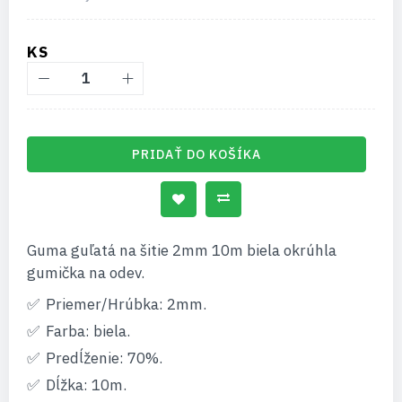
KS
PRIDAŤ DO KOŠÍKA
Guma guľatá na šitie 2mm 10m biela okrúhla
gumička na odev.
Priemer/Hrúbka: 2mm.
Farba: biela.
Predĺženie: 70%.
Dĺžka: 10m.