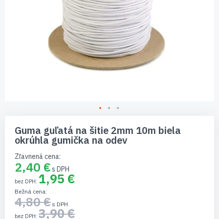
Preskočiť
na
Guma guľatá na šitie 2mm 10m biela
začiatok
okrúhla gumička na odev
galérie
obrázkov
Zľavnená cena
2,40 €
1,95 €
Bežná cena
4,80 €
3,90 €