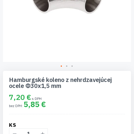
Preskočiť
na
Hamburgské koleno z nehrdzavejúcej
začiatok
ocele Φ30x1,5 mm
galérie
obrázkov
7,20 €
5,85 €
KS