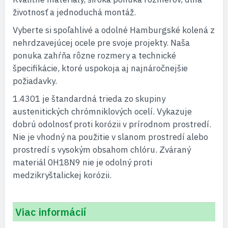
životnosť a jednoduchá montáž.
Vyberte si spoľahlivé a odolné Hamburgské kolená z
nehrdzavejúcej ocele pre svoje projekty. Naša
ponuka zahŕňa rôzne rozmery a technické
špecifikácie, ktoré uspokoja aj najnáročnejšie
požiadavky.
1.4301 je štandardná trieda zo skupiny
austenitických chrómniklových ocelí. Vykazuje
dobrú odolnosť proti korózii v prírodnom prostredí.
Nie je vhodný na použitie v slanom prostredí alebo
prostredí s vysokým obsahom chlóru. Zváraný
materiál 0H18N9 nie je odolný proti
medzikryštalickej korózii.
Viac informácií