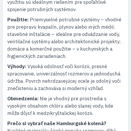
využitiu sú ideálnym riešením pre spoľahlivé
spojenie potrubných systémov.
Použitie:
Priemyselné potrubné systémy – vhodné
pre prepravu kvapalín, plynov alebo iných médií;
stavebné inštalácie – ideálne pre odvádzanie vody,
ventilačné systémy alebo architektonické projekty;
domáce a komerčné použitie – v kuchynských a
hygienických zariadeniach.
Výhody:
Vysoká odolnosť voči korózii, presné
spracovanie, univerzálnosť rozmerov a jednoduchá
údržba. Povrch nehrdzavejúcej ocele je odolný voči
znečisteniu a zachováva si moderný vzhľad.
Obmedzenia:
Nie je vhodný pre prostredia s
vysokým obsahom chlóru alebo slanej vody, kde
môže dôjsť k medzikryštalickej korózii.
Prečo si vybrať naše Hamburgské kolená?
Kvalitné materiály, široká ponuka rozmerov, dlhá