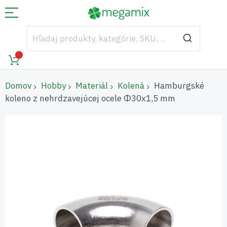
Domov
Hobby
Materiál
Kolená
Hamburgské
koleno z nehrdzavejúcej ocele Φ30x1,5 mm
Preskočiť
na
koniec
galérie
obrázkov