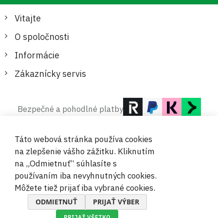
Vitajte
O spoločnosti
Informácie
Zákaznícky servis
Bezpečné a pohodlné platby
Táto webová stránka používa cookies
na zlepšenie vášho zážitku. Kliknutím
na „Odmietnuť“ súhlasíte s
používaním iba nevyhnutných cookies.
© 2019-2026 Megamix s.r.o.
Môžete tiež prijať iba vybrané cookies.
ODMIETNUŤ
PRIJAŤ VÝBER
PRIJAŤ VŠETKO