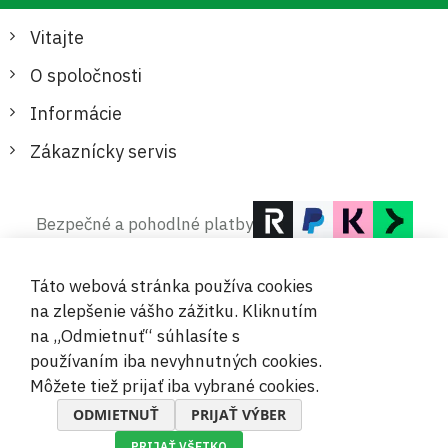
Vitajte
O spoločnosti
Informácie
Zákaznícky servis
Bezpečné a pohodlné platby
Táto webová stránka používa cookies
na zlepšenie vášho zážitku. Kliknutím
na „Odmietnuť“ súhlasíte s
používaním iba nevyhnutných cookies.
© 2019-2026 Megamix s.r.o.
Môžete tiež prijať iba vybrané cookies.
ODMIETNUŤ
PRIJAŤ VÝBER
PRIJAŤ VŠETKO