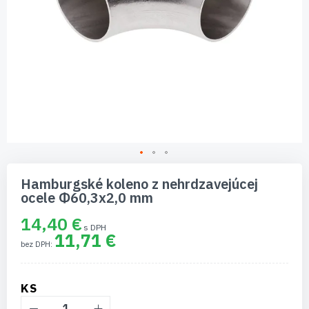
Preskočiť
na
Hamburgské koleno z nehrdzavejúcej
začiatok
ocele Φ60,3x2,0 mm
galérie
obrázkov
14,40 €
11,71 €
KS