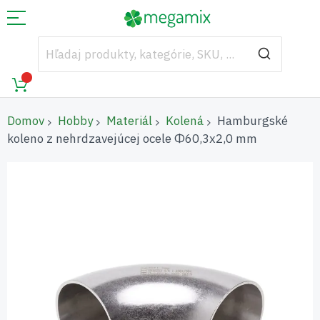
Domov
Hobby
Materiál
Kolená
Hamburgské
koleno z nehrdzavejúcej ocele Φ60,3x2,0 mm
Preskočiť
na
koniec
galérie
obrázkov