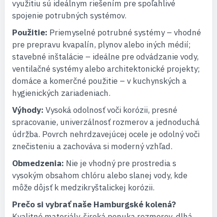
využitiu sú ideálnym riešením pre spoľahlivé
spojenie potrubných systémov.
Použitie:
Priemyselné potrubné systémy – vhodné
pre prepravu kvapalín, plynov alebo iných médií;
stavebné inštalácie – ideálne pre odvádzanie vody,
ventilačné systémy alebo architektonické projekty;
domáce a komerčné použitie – v kuchynských a
hygienických zariadeniach.
Výhody:
Vysoká odolnosť voči korózii, presné
spracovanie, univerzálnosť rozmerov a jednoduchá
údržba. Povrch nehrdzavejúcej ocele je odolný voči
znečisteniu a zachováva si moderný vzhľad.
Obmedzenia:
Nie je vhodný pre prostredia s
vysokým obsahom chlóru alebo slanej vody, kde
môže dôjsť k medzikryštalickej korózii.
Prečo si vybrať naše Hamburgské kolená?
Kvalitné materiály, široká ponuka rozmerov, dlhá