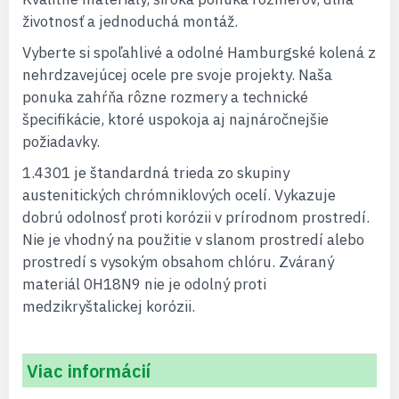
životnosť a jednoduchá montáž.
Vyberte si spoľahlivé a odolné Hamburgské kolená z
nehrdzavejúcej ocele pre svoje projekty. Naša
ponuka zahŕňa rôzne rozmery a technické
špecifikácie, ktoré uspokoja aj najnáročnejšie
požiadavky.
1.4301 je štandardná trieda zo skupiny
austenitických chrómniklových ocelí. Vykazuje
dobrú odolnosť proti korózii v prírodnom prostredí.
Nie je vhodný na použitie v slanom prostredí alebo
prostredí s vysokým obsahom chlóru. Zváraný
materiál 0H18N9 nie je odolný proti
medzikryštalickej korózii.
Viac informácií