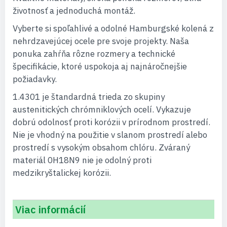
životnosť a jednoduchá montáž.
Vyberte si spoľahlivé a odolné Hamburgské kolená z
nehrdzavejúcej ocele pre svoje projekty. Naša
ponuka zahŕňa rôzne rozmery a technické
špecifikácie, ktoré uspokoja aj najnáročnejšie
požiadavky.
1.4301 je štandardná trieda zo skupiny
austenitických chrómniklových ocelí. Vykazuje
dobrú odolnosť proti korózii v prírodnom prostredí.
Nie je vhodný na použitie v slanom prostredí alebo
prostredí s vysokým obsahom chlóru. Zváraný
materiál 0H18N9 nie je odolný proti
medzikryštalickej korózii.
Viac informácií