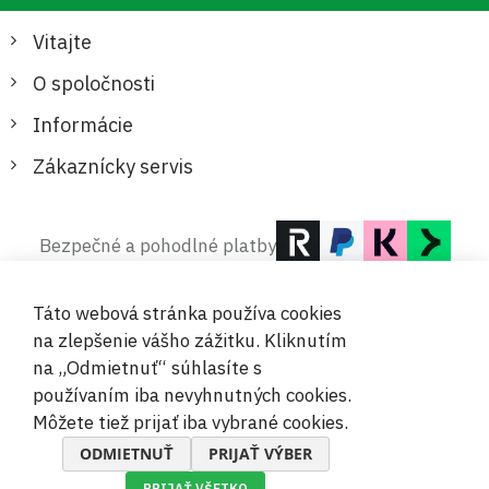
Vitajte
O spoločnosti
Informácie
Zákaznícky servis
Bezpečné a pohodlné platby
Táto webová stránka používa cookies
na zlepšenie vášho zážitku. Kliknutím
na „Odmietnuť“ súhlasíte s
používaním iba nevyhnutných cookies.
© 2019-2026 Megamix s.r.o.
Môžete tiež prijať iba vybrané cookies.
ODMIETNUŤ
PRIJAŤ VÝBER
PRIJAŤ VŠETKO