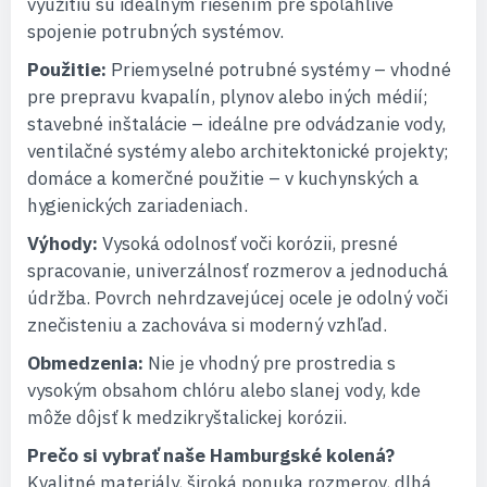
využitiu sú ideálnym riešením pre spoľahlivé
spojenie potrubných systémov.
Použitie:
Priemyselné potrubné systémy – vhodné
pre prepravu kvapalín, plynov alebo iných médií;
stavebné inštalácie – ideálne pre odvádzanie vody,
ventilačné systémy alebo architektonické projekty;
domáce a komerčné použitie – v kuchynských a
hygienických zariadeniach.
Výhody:
Vysoká odolnosť voči korózii, presné
spracovanie, univerzálnosť rozmerov a jednoduchá
údržba. Povrch nehrdzavejúcej ocele je odolný voči
znečisteniu a zachováva si moderný vzhľad.
Obmedzenia:
Nie je vhodný pre prostredia s
vysokým obsahom chlóru alebo slanej vody, kde
môže dôjsť k medzikryštalickej korózii.
Prečo si vybrať naše Hamburgské kolená?
Kvalitné materiály, široká ponuka rozmerov, dlhá