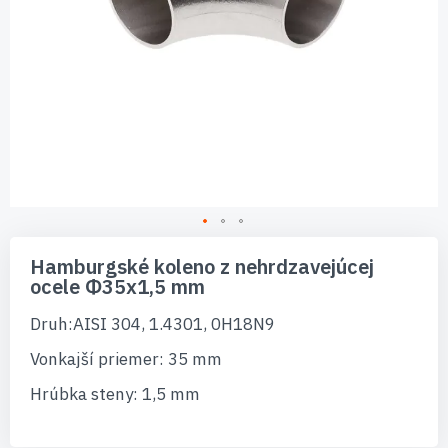
Preskočiť
na
Hamburgské koleno z nehrdzavejúcej
začiatok
ocele Φ35x1,5 mm
galérie
obrázkov
Druh:AISI 304, 1.4301, 0H18N9
Vonkajší priemer: 35 mm
Hrúbka steny: 1,5 mm