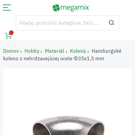
Domov
Hobby
Materiál
Kolená
Hamburgské
koleno z nehrdzavejúcej ocele Φ35x1,5 mm
Preskočiť
na
koniec
galérie
obrázkov