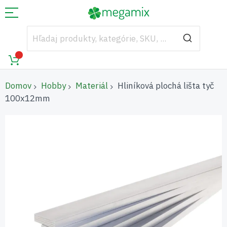
Domov
Hobby
Materiál
Hliníková plochá lišta tyč
100x12mm
Preskočiť
na
koniec
galérie
obrázkov