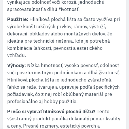
vynikajúcu odolnosť voči korózii, jednoduchú
spracovateľnosť a dlhú životnosť.
Použitie:
Hliníková plochá lišta sa často využíva pri
výrobe konštrukčných prvkov, rámov, výstuží,
dekorácií, obkladov alebo montážnych dielov. Je
ideálna pre technické riešenia, kde je potrebná
kombinácia ľahkosti, pevnosti a estetického
vzhľadu.
Výhody:
Nízka hmotnosť, vysoká pevnosť, odolnosť
voči poveternostným podmienkam a dlhá životnosť.
Hliníková plochá lišta je jednoducho zvárateľná,
ľahko sa reže, tvaruje a upravuje podľa špecifických
požiadaviek, čo z nej robí obľúbený materiál pre
profesionálne aj hobby použitie.
Prečo si vybrať hliníkovú plochú lištu?
Tento
všestranný produkt ponúka dokonalý pomer kvality
a ceny. Presné rozmery, estetický povrch a