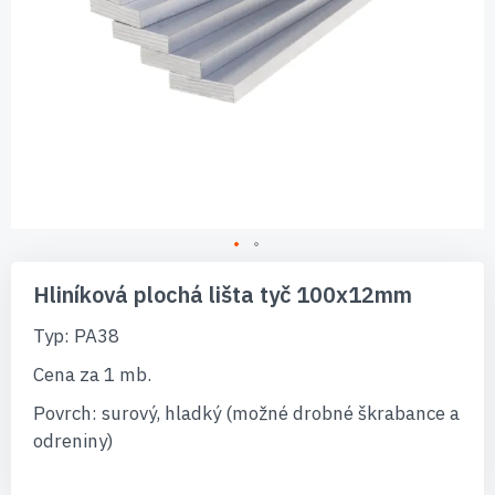
Preskočiť
na
Hliníková plochá lišta tyč 100x12mm
začiatok
galérie
Typ: PA38
obrázkov
Cena za 1 mb.
Povrch: surový, hladký (možné drobné škrabance a
odreniny)