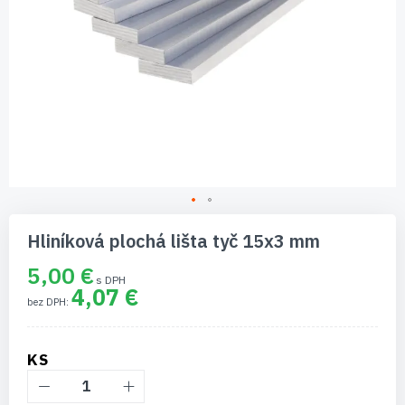
Preskočiť
na
Hliníková plochá lišta tyč 15x3 mm
začiatok
galérie
5,00 €
obrázkov
4,07 €
KS