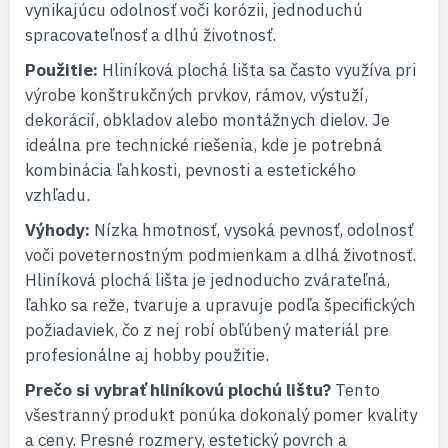
vynikajúcu odolnosť voči korózii, jednoduchú
spracovateľnosť a dlhú životnosť.
Použitie:
Hliníková plochá lišta sa často využíva pri
výrobe konštrukčných prvkov, rámov, výstuží,
dekorácií, obkladov alebo montážnych dielov. Je
ideálna pre technické riešenia, kde je potrebná
kombinácia ľahkosti, pevnosti a estetického
vzhľadu.
Výhody:
Nízka hmotnosť, vysoká pevnosť, odolnosť
voči poveternostným podmienkam a dlhá životnosť.
Hliníková plochá lišta je jednoducho zvárateľná,
ľahko sa reže, tvaruje a upravuje podľa špecifických
požiadaviek, čo z nej robí obľúbený materiál pre
profesionálne aj hobby použitie.
Prečo si vybrať hliníkovú plochú lištu?
Tento
všestranný produkt ponúka dokonalý pomer kvality
a ceny. Presné rozmery, estetický povrch a