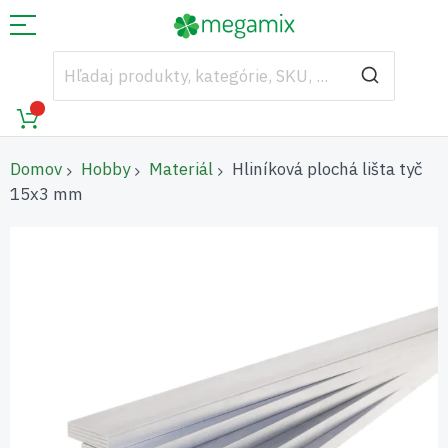
Domov
Hobby
Materiál
Hliníková plochá lišta tyč
15x3 mm
Preskočiť
na
koniec
galérie
obrázkov