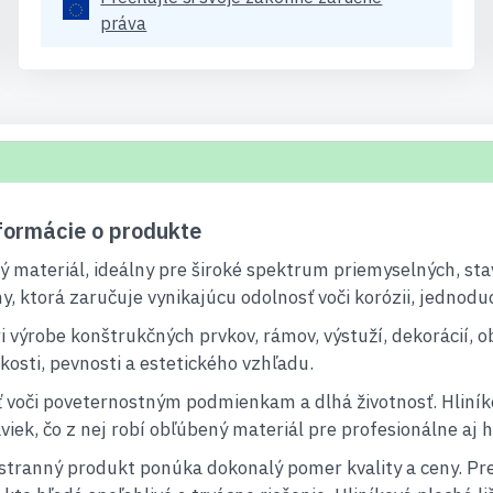
práva
formácie o produkte
livý materiál, ideálny pre široké spektrum priemyselných, s
iny, ktorá zaručuje vynikajúcu odolnosť voči korózii, jednod
ri výrobe konštrukčných prvkov, rámov, výstuží, dekorácií, 
kosti, pevnosti a estetického vzhľadu.
 voči poveternostným podmienkam a dlhá životnosť. Hliníko
viek, čo z nej robí obľúbený materiál pre profesionálne aj 
stranný produkt ponúka dokonalý pomer kvality a ceny. Pr