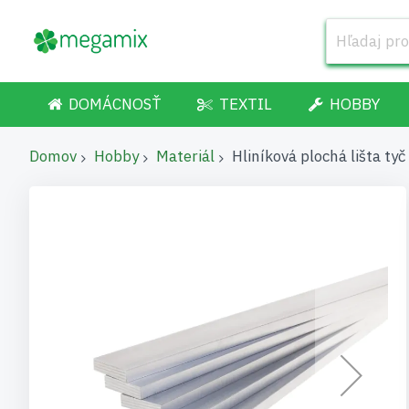
DOMÁCNOSŤ
TEXTIL
HOBBY
Domov
Hobby
Materiál
Hliníková plochá lišta t
Preskočiť
na
koniec
galérie
obrázkov