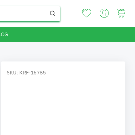
Your
LOG
SKU: KRF-16785