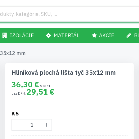
IZOLÁCIE
MATERIÁL
AKCIE
B
yč 35x12 mm
Hliníková plochá lišta tyč 35x12 mm
36,30 €
29,51 €
KS