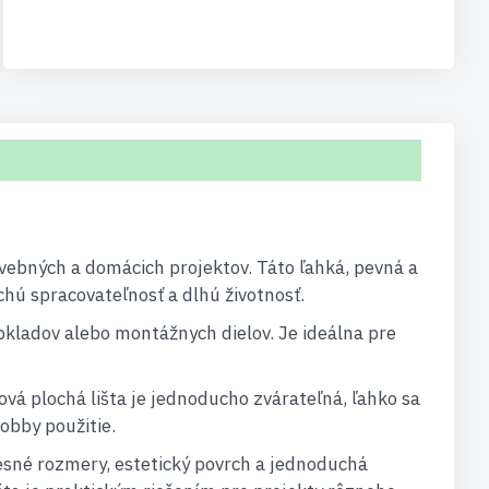
tavebných a domácich projektov. Táto ľahká, pevná a
uchú spracovateľnosť a dlhú životnosť.
obkladov alebo montážnych dielov. Je ideálna pre
vá plochá lišta je jednoducho zvárateľná, ľahko sa
hobby použitie.
esné rozmery, estetický povrch a jednoduchá