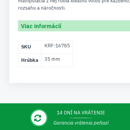
manipulácia z nej robia ideálnu voľbu pre každého,
rozsahu a náročnosti.
Viac informácií
Viac
KRF-16785
SKU
informácií
35 mm
Hrúbka
14 DNÍ NA VRÁTENIE
Garancia vrátenia peňazí