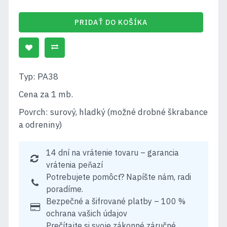
PRIDAŤ DO KOŠÍKA
Typ: PA38
Cena za 1 mb.
Povrch: surový, hladký (možné drobné škrabance
a odreniny)
14 dní na vrátenie tovaru – garancia
vrátenia peňazí
Potrebujete pomôcť? Napíšte nám, radi
poradíme.
Bezpečné a šifrované platby – 100 %
ochrana vašich údajov
Prečítajte si svoje zákonné záručné