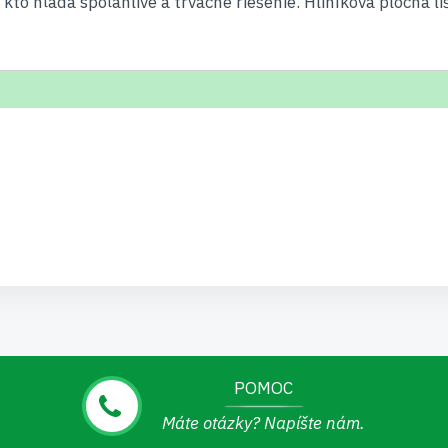
 kto hľadá spoľahlivé a trvácne riešenie. Hliníková plochá l
POMOC
Máte otázky? Napíšte nám.