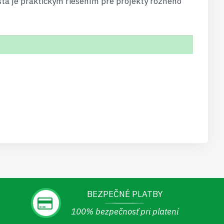
išta je praktickým riešením pre projekty rôzneho
BEZPEČNÉ PLATBY
100% bezpečnosť pri platení