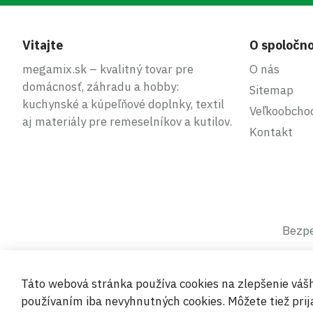
Vitajte
O spoločno
megamix.sk – kvalitný tovar pre
O nás
domácnosť, záhradu a hobby:
Sitemap
kuchynské a kúpeľňové doplnky, textil
Veľkoobcho
aj materiály pre remeselníkov a kutilov.
Kontakt
Bezpe
Táto webová stránka používa cookies na zlepšenie váš
používaním iba nevyhnutných cookies. Môžete tiež prija
© 2019-2026 Megamix s.r.o.