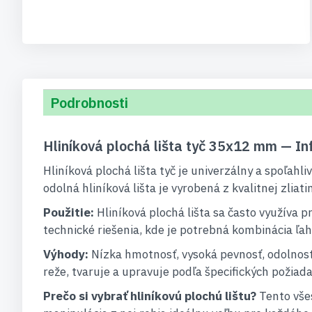
Podrobnosti
Hliníková plochá lišta tyč 35x12 mm — In
Hliníková plochá lišta tyč je univerzálny a spoľah
odolná hliníková lišta je vyrobená z kvalitnej zliat
Použitie:
Hliníková plochá lišta sa často využíva p
technické riešenia, kde je potrebná kombinácia ľah
Výhody:
Nízka hmotnosť, vysoká pevnosť, odolnosť
reže, tvaruje a upravuje podľa špecifických požiada
Prečo si vybrať hliníkovú plochú lištu?
Tento vše