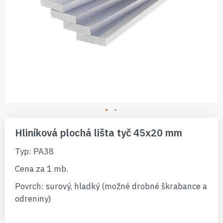
Preskočiť
na
Hliníková plochá lišta tyč 45x20 mm
začiatok
galérie
Typ: PA38
obrázkov
Cena za 1 mb.
Povrch: surový, hladký (možné drobné škrabance a
odreniny)