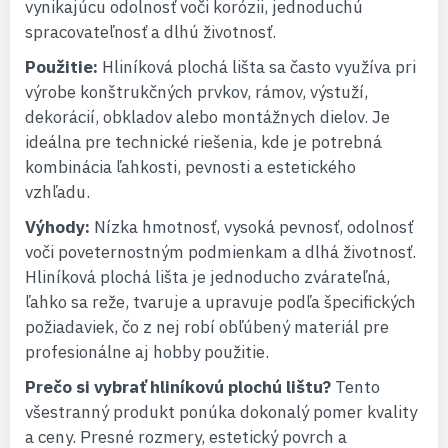
vynikajúcu odolnosť voči korózii, jednoduchú
spracovateľnosť a dlhú životnosť.
Použitie:
Hliníková plochá lišta sa často využíva pri
výrobe konštrukčných prvkov, rámov, výstuží,
dekorácií, obkladov alebo montážnych dielov. Je
ideálna pre technické riešenia, kde je potrebná
kombinácia ľahkosti, pevnosti a estetického
vzhľadu.
Výhody:
Nízka hmotnosť, vysoká pevnosť, odolnosť
voči poveternostným podmienkam a dlhá životnosť.
Hliníková plochá lišta je jednoducho zvárateľná,
ľahko sa reže, tvaruje a upravuje podľa špecifických
požiadaviek, čo z nej robí obľúbený materiál pre
profesionálne aj hobby použitie.
Prečo si vybrať hliníkovú plochú lištu?
Tento
všestranný produkt ponúka dokonalý pomer kvality
a ceny. Presné rozmery, estetický povrch a