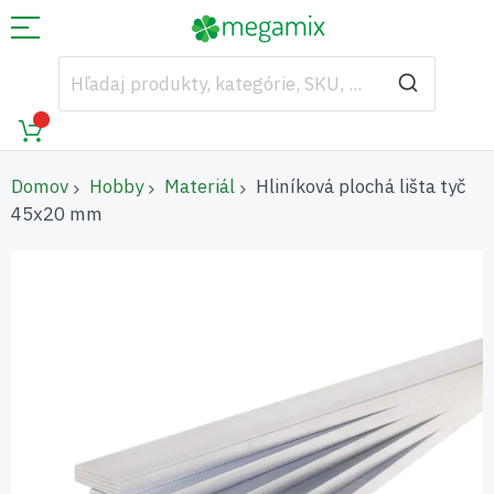
Domov
Hobby
Materiál
Hliníková plochá lišta tyč
45x20 mm
Preskočiť
na
koniec
galérie
obrázkov