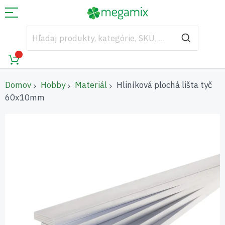
Domov
Hobby
Materiál
Hliníková plochá lišta tyč
60x10mm
Preskočiť
na
koniec
galérie
obrázkov