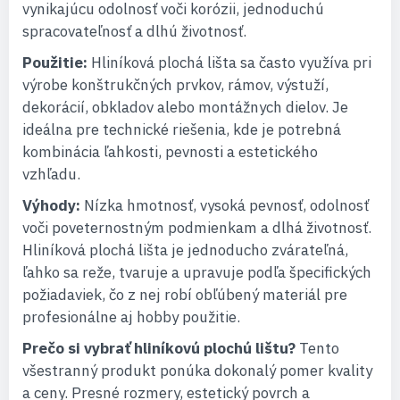
vynikajúcu odolnosť voči korózii, jednoduchú
spracovateľnosť a dlhú životnosť.
Použitie:
Hliníková plochá lišta sa často využíva pri
výrobe konštrukčných prvkov, rámov, výstuží,
dekorácií, obkladov alebo montážnych dielov. Je
ideálna pre technické riešenia, kde je potrebná
kombinácia ľahkosti, pevnosti a estetického
vzhľadu.
Výhody:
Nízka hmotnosť, vysoká pevnosť, odolnosť
voči poveternostným podmienkam a dlhá životnosť.
Hliníková plochá lišta je jednoducho zvárateľná,
ľahko sa reže, tvaruje a upravuje podľa špecifických
požiadaviek, čo z nej robí obľúbený materiál pre
profesionálne aj hobby použitie.
Prečo si vybrať hliníkovú plochú lištu?
Tento
všestranný produkt ponúka dokonalý pomer kvality
a ceny. Presné rozmery, estetický povrch a