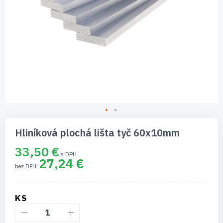
Preskočiť
na
Hliníková plochá lišta tyč 60x10mm
začiatok
galérie
33,50 €
obrázkov
27,24 €
KS