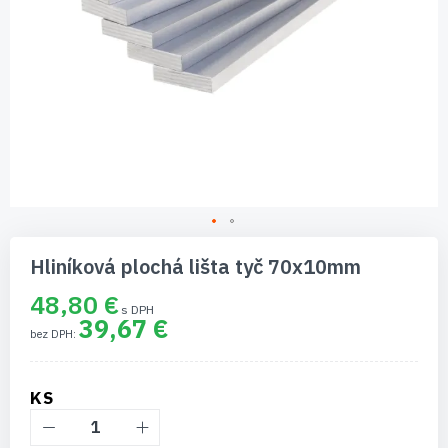
Preskočiť
na
Hliníková plochá lišta tyč 70x10mm
začiatok
galérie
48,80 €
obrázkov
39,67 €
KS