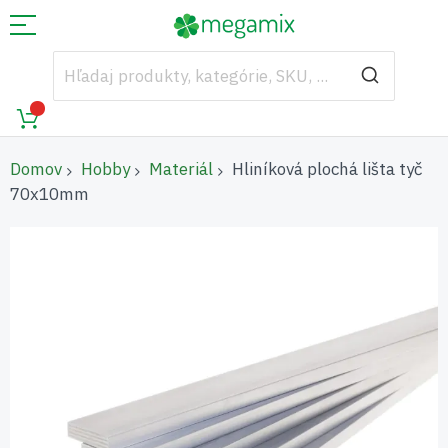
Domov
Hobby
Materiál
Hliníková plochá lišta tyč
70x10mm
Preskočiť
na
koniec
galérie
obrázkov