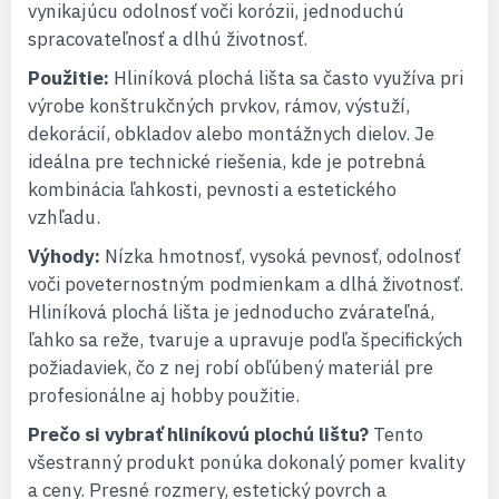
vynikajúcu odolnosť voči korózii, jednoduchú
spracovateľnosť a dlhú životnosť.
Použitie:
Hliníková plochá lišta sa často využíva pri
výrobe konštrukčných prvkov, rámov, výstuží,
dekorácií, obkladov alebo montážnych dielov. Je
ideálna pre technické riešenia, kde je potrebná
kombinácia ľahkosti, pevnosti a estetického
vzhľadu.
Výhody:
Nízka hmotnosť, vysoká pevnosť, odolnosť
voči poveternostným podmienkam a dlhá životnosť.
Hliníková plochá lišta je jednoducho zvárateľná,
ľahko sa reže, tvaruje a upravuje podľa špecifických
požiadaviek, čo z nej robí obľúbený materiál pre
profesionálne aj hobby použitie.
Prečo si vybrať hliníkovú plochú lištu?
Tento
všestranný produkt ponúka dokonalý pomer kvality
a ceny. Presné rozmery, estetický povrch a