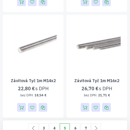
Závitová Tyč 1m M14x2
Závitová Tyč 1m M16x2
22,80 €
26,70 €
18,54 €
21,71 €
Page
Page
Predchádzajúca
Page
Page
Momentálne čítate stránku
Page
Page
Page
Pokračovať
3
4
5
6
7