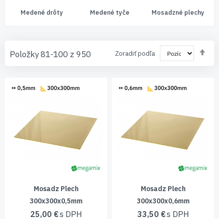
Medené drôty
Medené tyče
Mosadzné plechy
Nas
Položky
81
-
100
z
950
Zoradiť podľa
zos
sm
Mosadz Plech
Mosadz Plech
300x300x0,5mm
300x300x0,6mm
25,00 €
33,50 €