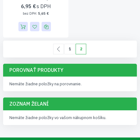
6,95 €
5,65 €
Page
Page
Predchádzajúca
Page
Momentálne čítate stránku
1
2
POROVNAŤ PRODUKTY
Nemáte žiadne položky na porovnanie.
ZOZNAM ŽELANÍ
Nemáte žiadne položky vo vašom nákupnom košíku.