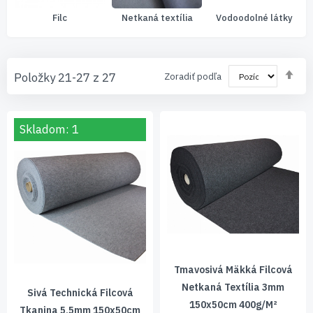
Filc
Netkaná textília
Vodoodolné látky
Nas
Položky
21
-
27
z
27
Zoradiť podľa
zos
sm
Skladom: 1
Tmavosivá Mäkká Filcová
Netkaná Textília 3mm
Sivá Technická Filcová
150x50cm 400g/m²
Tkanina 5,5mm 150x50cm