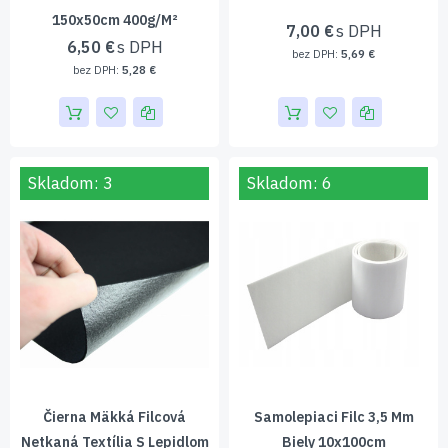
150x50cm 400g/m²
7,00 €
6,50 €
5,69 €
5,28 €
Skladom: 3
Skladom: 6
Čierna Mäkká Filcová
Samolepiaci Filc 3,5 Mm
Netkaná Textília S Lepidlom
Biely 10x100cm