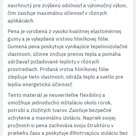
navrhnutý pre zvýšenú odolnosť a výnimočný výkon,
čím zaisťuje maximálnu účinnosť v rôznych
aplikáciách.
Pena je vyrobená z vysoko kvalitnej elastomérnej
gumy a je vylepšená vrstvou hliníkovej fólie.
Gumená pena poskytuje vynikajúce tepelnoizolačné
vlastnosti, účinne znižuje prenos tepla a pomáha
udržiavať požadované teploty v rôznych
prostrediach. Pridaná vrstva hliníkovej fólie
zlepšuje tieto vlastnosti, odráža teplo a svetlo pre
lepšiu energetickú účinnosť.
Tento materiál je neuveriteľne flexibilný a
umožňuje jednoduchú inštaláciu okolo rúrok,
potrubí a zložitých tvarov. Zaisťuje bezpečné
uchytenie a maximálnu izoláciu. Napriek svojej
pružnosti si pena zachováva svoju štruktúru v
priebehu času a poskytuje dlhotrvajúcu izoláciu bez