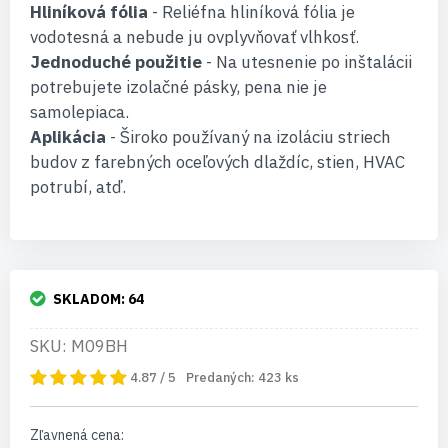
Hliníková fólia
- Reliéfna hliníková fólia je
vodotesná a nebude ju ovplyvňovať vlhkosť.
Jednoduché použitie
- Na utesnenie po inštalácii
potrebujete izolačné pásky, pena nie je
samolepiaca.
Aplikácia
- Široko používaný na izoláciu striech
budov z farebných oceľových dlaždíc, stien, HVAC
potrubí, atď.
SKLADOM:
64
SKU: M09BH
4.87 / 5
Predaných:
423
ks
Zľavnená cena