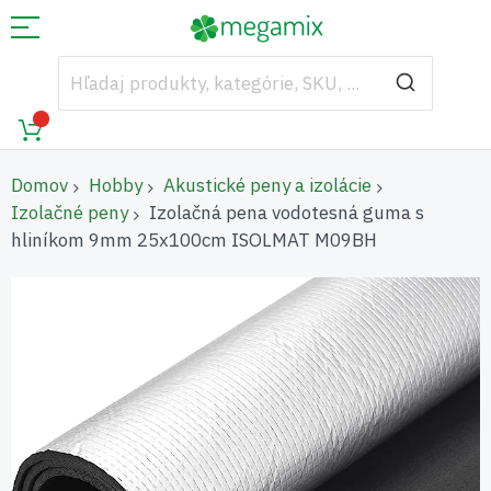
Domov
Hobby
Akustické peny a izolácie
Izolačné peny
Izolačná pena vodotesná guma s
hliníkom 9mm 25x100cm ISOLMAT M09BH
Preskočiť
na
koniec
galérie
obrázkov