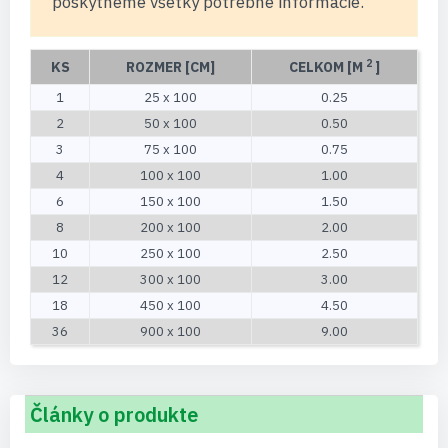
poskytneme všetky potrebné informácie.
2
KS
ROZMER [CM]
CELKOM [M
]
1
25 x 100
0.25
2
50 x 100
0.50
3
75 x 100
0.75
4
100 x 100
1.00
6
150 x 100
1.50
8
200 x 100
2.00
10
250 x 100
2.50
12
300 x 100
3.00
18
450 x 100
4.50
36
900 x 100
9.00
Články o produkte