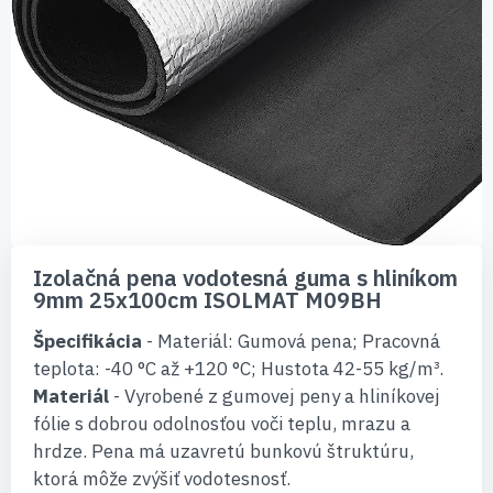
Preskočiť
na
Izolačná pena vodotesná guma s hliníkom
začiatok
9mm 25x100cm ISOLMAT M09BH
galérie
obrázkov
Špecifikácia
- Materiál: Gumová pena; Pracovná
teplota: -40 °C až +120 °C; Hustota 42-55 kg/m³.
Materiál
- Vyrobené z gumovej peny a hliníkovej
fólie s dobrou odolnosťou voči teplu, mrazu a
hrdze. Pena má uzavretú bunkovú štruktúru,
ktorá môže zvýšiť vodotesnosť.