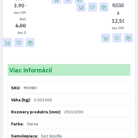
KO10
3,90 €
S
3,17 €
Bežná cena
12,50 €
6,00 €
10,16 
4,88 €
Viac informácií
Viac
M09BH
informácií
0.001000
250x1000
čierna
bez lepidla