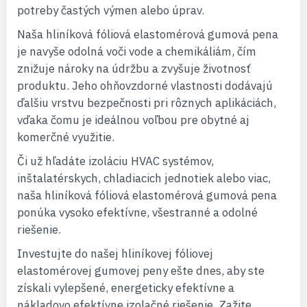
potreby častých výmen alebo úprav.
Naša hliníková fóliová elastomérová gumová pena
je navyše odolná voči vode a chemikáliám, čím
znižuje nároky na údržbu a zvyšuje životnosť
produktu. Jeho ohňovzdorné vlastnosti dodávajú
ďalšiu vrstvu bezpečnosti pri rôznych aplikáciách,
vďaka čomu je ideálnou voľbou pre obytné aj
komerčné využitie.
Či už hľadáte izoláciu HVAC systémov,
inštalatérskych, chladiacich jednotiek alebo viac,
naša hliníková fóliová elastomérová gumová pena
ponúka vysoko efektívne, všestranné a odolné
riešenie.
Investujte do našej hliníkovej fóliovej
elastomérovej gumovej peny ešte dnes, aby ste
získali vylepšené, energeticky efektívne a
nákladovo efektívne izolačné riešenie. Zažite