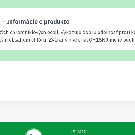
 — Informácie o produkte
ých chrómniklových ocelí. Vykazuje dobrú odolnosť proti ko
okým obsahom chlóru. Zváraný materiál 0H18N9 nie je odolný
POMOC