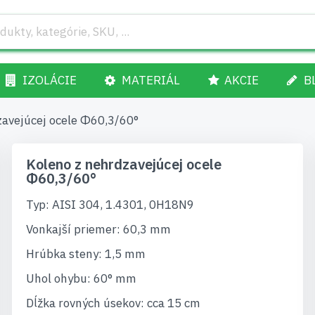
IZOLÁCIE
MATERIÁL
AKCIE
B
zavejúcej ocele Φ60,3/60°
Koleno z nehrdzavejúcej ocele
Φ60,3/60°
Typ: AISI 304, 1.4301, 0H18N9
Vonkajší priemer: 60,3 mm
Hrúbka steny: 1,5 mm
Uhol ohybu: 60° mm
Dĺžka rovných úsekov: cca 15 cm