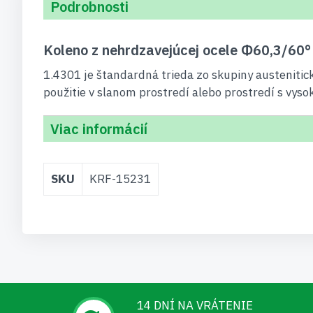
Podrobnosti
Koleno z nehrdzavejúcej ocele Φ60,3/60°
1.4301 je štandardná trieda zo skupiny austenitick
použitie v slanom prostredí alebo prostredí s vys
Viac informácií
Viac
SKU
KRF-15231
informácií
14 DNÍ NA VRÁTENIE