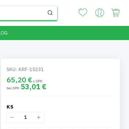
Your
LOG
SKU: KRF-15231
65,20 €
53,01 €
KS