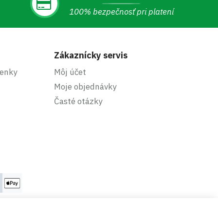
100% bezpečnosť pri platení
Zákaznícky servis
enky
Môj účet
Moje objednávky
Časté otázky