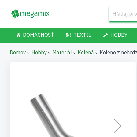
DOMÁCNOSŤ
TEXTIL
HOBBY
Domov
Hobby
Materiál
Kolená
Koleno z nehrd
Preskočiť
na
koniec
galérie
obrázkov