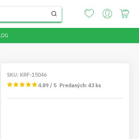
Your
LOG
SKU: KRF-15046
4.89 / 5
Predaných:
43
ks