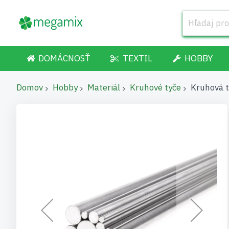
DOMÁCNOSŤ
TEXTIL
HOBBY
Domov
Hobby
Materiál
Kruhové tyče
Kruhová 
Preskočiť
na
koniec
galérie
obrázkov