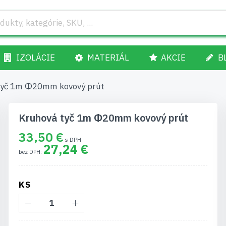
IZOLÁCIE
MATERIÁL
AKCIE
B
tyč 1m Φ20mm kovový prút
Kruhová tyč 1m Φ20mm kovový prút
33,50 €
27,24 €
KS