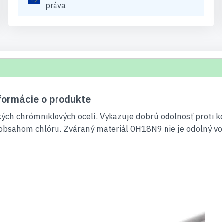
práva
formácie o produkte
ých chrómniklových ocelí. Vykazuje dobrú odolnosť proti ko
 obsahom chlóru. Zváraný materiál 0H18N9 nie je odolný voč