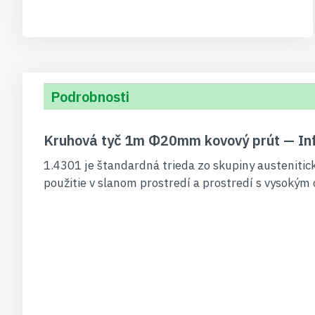
Podrobnosti
Kruhová tyč 1m Φ20mm kovový prút — In
1.4301 je štandardná trieda zo skupiny austenitick
použitie v slanom prostredí a prostredí s vysokým