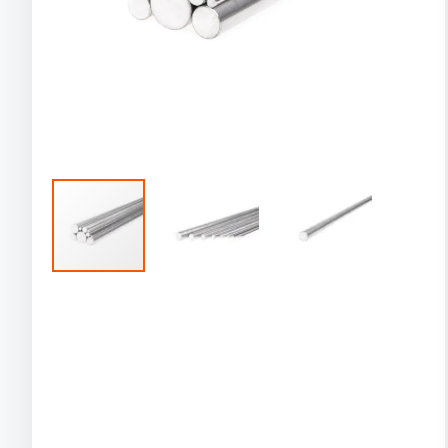
Preskočiť
na
začiatok
galérie
obrázkov