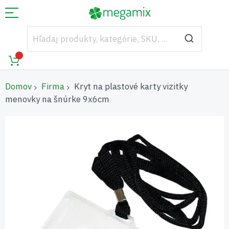
Domov
Firma
Kryt na plastové karty vizitky
menovky na šnúrke 9x6cm
Preskočiť
na
koniec
galérie
obrázkov