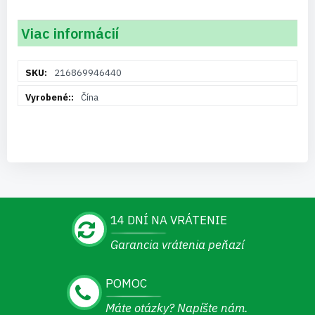
Viac informácií
Viac
216869946440
informácií
Čína
14 DNÍ NA VRÁTENIE
Garancia vrátenia peňazí
POMOC
Máte otázky? Napíšte nám.