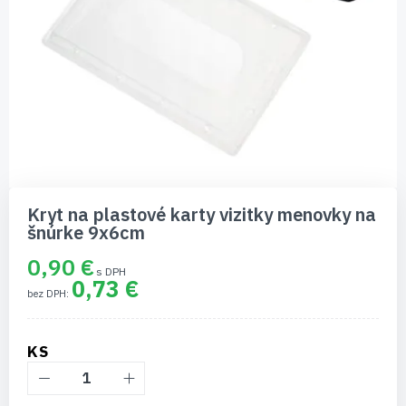
Preskočiť
na
Kryt na plastové karty vizitky menovky na
začiatok
šnúrke 9x6cm
galérie
obrázkov
0,90 €
0,73 €
KS