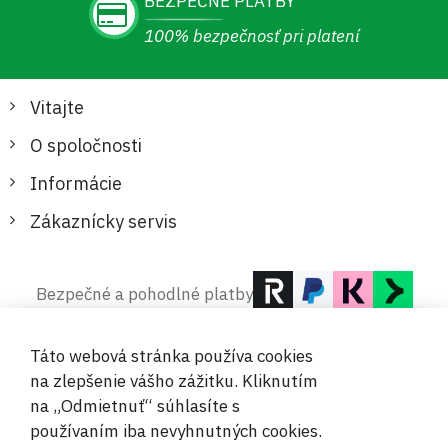
BEZPEČNÉ PLATBY
100% bezpečnosť pri platení
Vitajte
O spoločnosti
Informácie
Zákaznícky servis
Bezpečné a pohodlné platby
Táto webová stránka používa cookies
na zlepšenie vášho zážitku. Kliknutím
na „Odmietnuť“ súhlasíte s
používaním iba nevyhnutných cookies.
© 2019-2026 Megamix s.r.o.