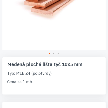
Preskočiť
na
Medená plochá lišta tyč 10x5 mm
začiatok
galérie
Typ: M1E Z4 (polotvrdý)
obrázkov
Cena za 1 mb.