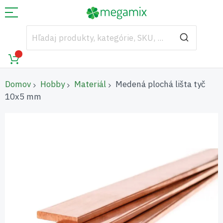
Domov
Hobby
Materiál
Medená plochá lišta tyč
10x5 mm
Preskočiť
na
koniec
galérie
obrázkov