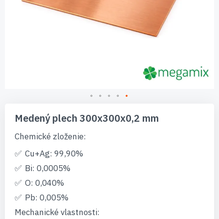
Preskočiť
na
Medený plech 300x300x0,2 mm
začiatok
galérie
Chemické zloženie:
obrázkov
Cu+Ag: 99,90%
Bi: 0,0005%
O: 0,040%
Pb: 0,005%
Mechanické vlastnosti: