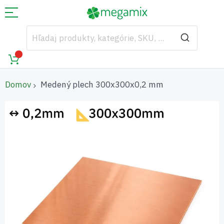
Domov
Medený plech 300x300x0,2 mm
Preskočiť
na
koniec
galérie
obrázkov