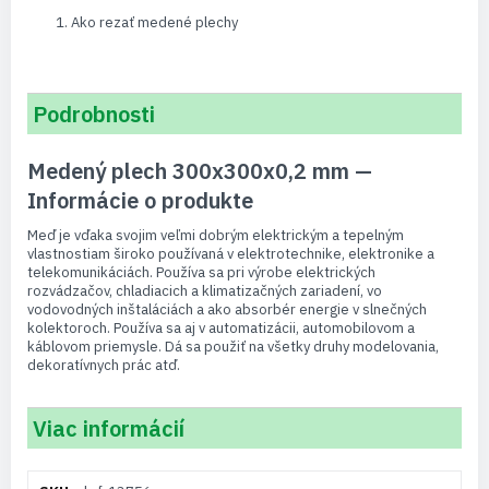
Ako rezať medené plechy
Podrobnosti
Medený plech 300x300x0,2 mm —
Informácie o produkte
Meď je vďaka svojim veľmi dobrým elektrickým a tepelným
vlastnostiam široko používaná v elektrotechnike, elektronike a
telekomunikáciách. Používa sa pri výrobe elektrických
rozvádzačov, chladiacich a klimatizačných zariadení, vo
vodovodných inštaláciách a ako absorbér energie v slnečných
kolektoroch. Používa sa aj v automatizácii, automobilovom a
káblovom priemysle. Dá sa použiť na všetky druhy modelovania,
dekoratívnych prác atď.
Viac informácií
Viac