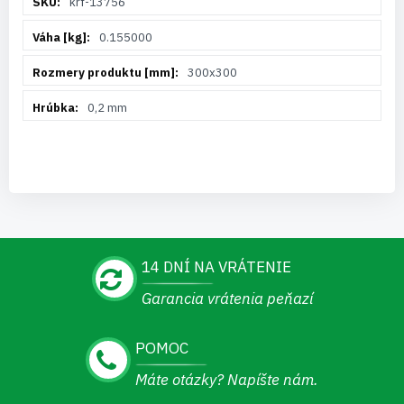
krf-13756
informácií
0.155000
300x300
0,2 mm
14 DNÍ NA VRÁTENIE
Garancia vrátenia peňazí
POMOC
Máte otázky? Napíšte nám.