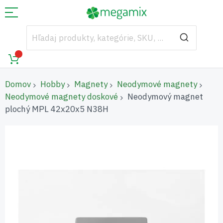
Domov
Hobby
Magnety
Neodymové magnety
Neodymové magnety doskové
Neodymový magnet
plochý MPL 42x20x5 N38H
Preskočiť
na
koniec
galérie
obrázkov