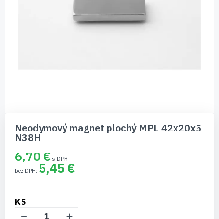
Preskočiť
na
Neodymový magnet plochý MPL 42x20x5
začiatok
N38H
galérie
obrázkov
6,70 €
5,45 €
KS