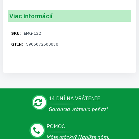
Viac informácií
Viac
EMG-122
informácií
5905072500838
14 DNÍ NA VRÁTENIE
Garancia vrátenia peňazí
POMOC
Máte otázky? Napíšte nám.