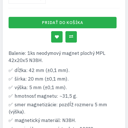
PRIDAŤ DO KOŠÍKA
Balenie: 1ks neodymový magnet plochý MPL
42x20x5 N38H.
dĺžka: 42 mm (±0,1 mm).
šírka: 20 mm (±0,1 mm).
výška: 5 mm (±0,1 mm).
hmotnosť magnetu: ~31,5 g.
smer magnetizácie: pozdĺž rozmeru 5 mm
(výška).
magnetický materiál: N38H.