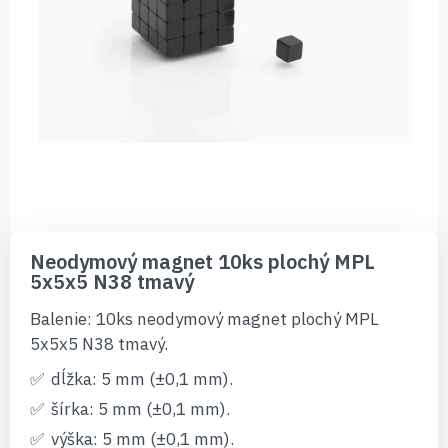
Preskočiť
na
Neodymový magnet 10ks plochý MPL
začiatok
5x5x5 N38 tmavý
galérie
obrázkov
Balenie: 10ks neodymový magnet plochý MPL
5x5x5 N38 tmavý.
dĺžka: 5 mm (±0,1 mm).
šírka: 5 mm (±0,1 mm).
výška: 5 mm (±0,1 mm).