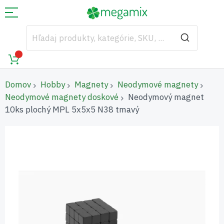
Domov
Hobby
Magnety
Neodymové magnety
Neodymové magnety doskové
Neodymový magnet
10ks plochý MPL 5x5x5 N38 tmavý
Preskočiť
na
koniec
galérie
obrázkov