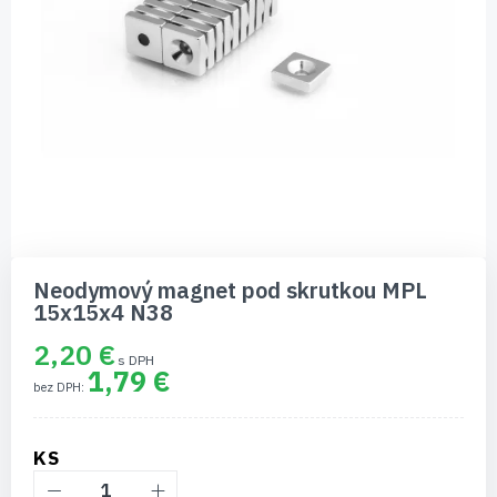
Preskočiť
na
Neodymový magnet pod skrutkou MPL
začiatok
15x15x4 N38
galérie
obrázkov
2,20 €
1,79 €
KS