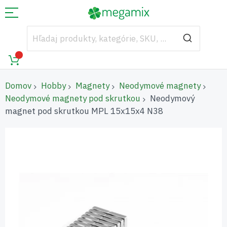
Domov
Hobby
Magnety
Neodymové magnety
Neodymové magnety pod skrutkou
Neodymový
magnet pod skrutkou MPL 15x15x4 N38
Preskočiť
na
koniec
galérie
obrázkov