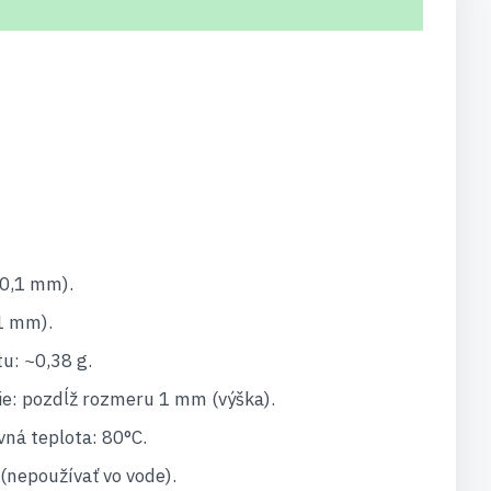
0,1 mm).
1 mm).
: ~0,38 g.
e: pozdĺž rozmeru 1 mm (výška).
ná teplota: 80°C.
(nepoužívať vo vode).