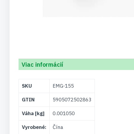
Viac informácií
Viac
SKU
EMG-155
informácií
GTIN
5905072502863
Váha [kg]
0.001050
Vyrobené:
Čína