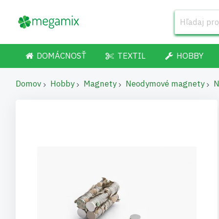
DOMÁCNOSŤ
TEXTIL
HOBBY
Domov
Hobby
Magnety
Neodymové magnety
N
Preskočiť
na
koniec
galérie
obrázkov