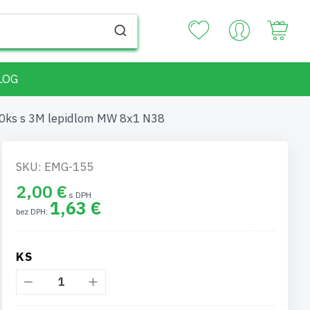
Your
LOG
ks s 3M lepidlom MW 8x1 N38
SKU: EMG-155
2,00 €
1,63 €
KS