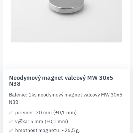
Preskočiť
na
Neodymový magnet valcový MW 30x5
začiatok
N38
galérie
obrázkov
Balenie: 1ks neodymový magnet valcový MW 30x5
N38.
priemer: 30 mm (±0,1 mm).
výška: 5 mm (±0,1 mm).
hmotnosť magnetu: ~26,5 g.