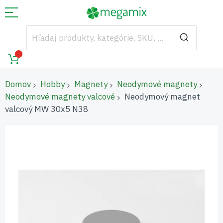
Domov
Hobby
Magnety
Neodymové magnety
Neodymové magnety valcové
Neodymový magnet
valcový MW 30x5 N38
Preskočiť
na
koniec
galérie
obrázkov