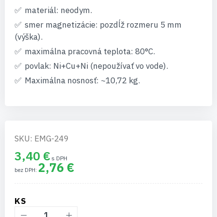
materiál: neodym.
smer magnetizácie: pozdĺž rozmeru 5 mm
(výška).
maximálna pracovná teplota: 80°C.
povlak: Ni+Cu+Ni (nepoužívať vo vode).
Maximálna nosnosť: ~10,72 kg.
SKU: EMG-249
3,40 €
2,76 €
KS