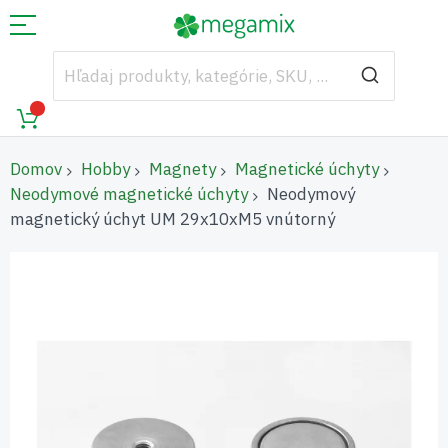
Domov
Hobby
Magnety
Magnetické úchyty
Neodymové magnetické úchyty
Neodymový
magnetický úchyt UM 29x10xM5 vnútorný
Preskočiť
na
koniec
galérie
obrázkov