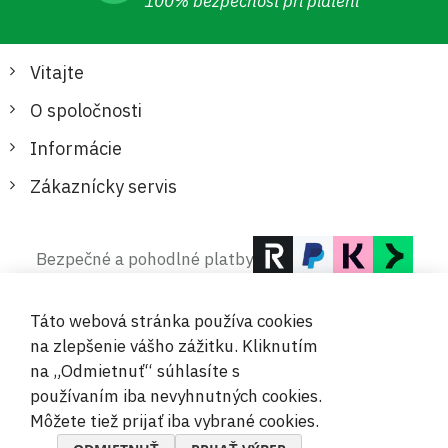
100% bezpečnosť pri platení
Vitajte
O spoločnosti
Informácie
Zákaznícky servis
Bezpečné a pohodlné platby
Táto webová stránka používa cookies
na zlepšenie vášho zážitku. Kliknutím
na „Odmietnuť“ súhlasíte s
používaním iba nevyhnutných cookies.
© 2019-2026 Megamix s.r.o.
Môžete tiež prijať iba vybrané cookies.