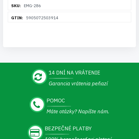
Viac
EMG-286
informácií
5905072503914
14 DNÍ NA VRÁTENIE
Garancia vrátenia peňazí
POMOC
Máte otázky? Napíšte nám.
BEZPEČNÉ PLATBY