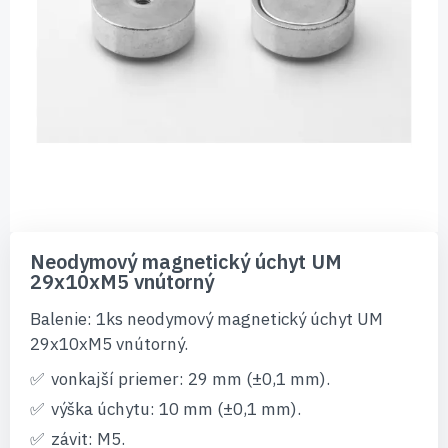
Preskočiť
na
Neodymový magnetický úchyt UM
začiatok
29x10xM5 vnútorný
galérie
obrázkov
Balenie: 1ks neodymový magnetický úchyt UM
29x10xM5 vnútorný.
vonkajší priemer: 29 mm (±0,1 mm).
výška úchytu: 10 mm (±0,1 mm).
závit: M5.