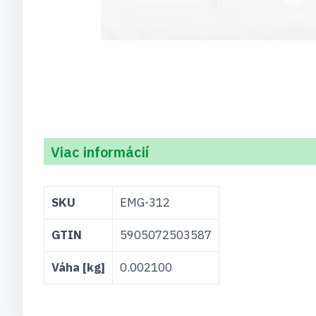
Viac informácií
Viac
SKU
EMG-312
informácií
GTIN
5905072503587
Váha [kg]
0.002100