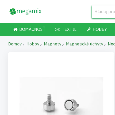
DOMÁCNOSŤ
TEXTIL
HOBBY
Domov
Hobby
Magnety
Magnetické úchyty
Neo
Preskočiť
na
koniec
galérie
obrázkov