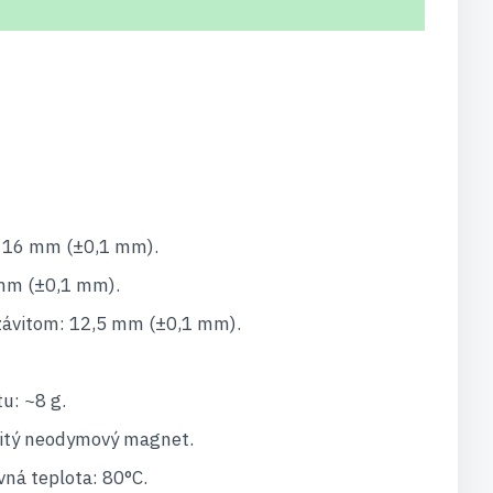
: 16 mm (±0,1 mm).
 mm (±0,1 mm).
 závitom: 12,5 mm (±0,1 mm).
u: ~8 g.
žitý neodymový magnet.
ná teplota: 80°C.