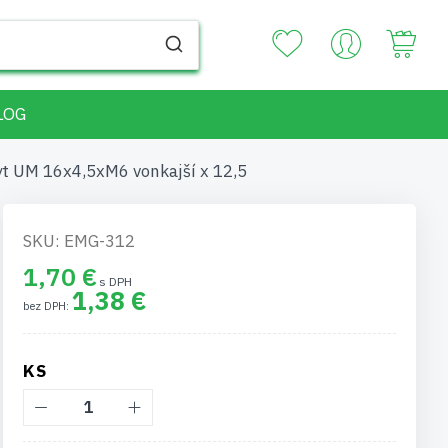
Your
LOG
t UM 16x4,5xM6 vonkajší x 12,5
SKU: EMG-312
1,70 €
1,38 €
KS