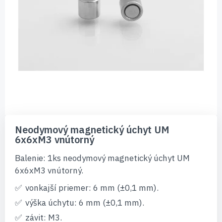
Preskočiť
na
Neodymový magnetický úchyt UM
začiatok
6x6xM3 vnútorný
galérie
obrázkov
Balenie: 1ks neodymový magnetický úchyt UM
6x6xM3 vnútorný.
vonkajší priemer: 6 mm (±0,1 mm).
výška úchytu: 6 mm (±0,1 mm).
závit: M3.