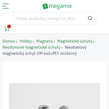
Domov
Hobby
Magnety
Magnetické úchyty
Neodymové magnetické úchyty
Neodymový
magnetický úchyt UM 6x6xM3 vnútorný
Preskočiť
na
koniec
galérie
obrázkov