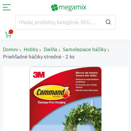
Domov
Hobby
Dielňa
Samolepiace háčiky
Priehľadné háčiky stredné - 2 ks
Preskočiť
na
koniec
galérie
obrázkov