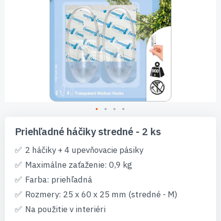
Preskočiť
na
Priehľadné háčiky stredné - 2 ks
začiatok
galérie
2 háčiky + 4 upevňovacie pásiky
obrázkov
Maximálne zaťaženie: 0,9 kg
Farba: priehľadná
Rozmery: 25 x 60 x 25 mm (stredné - M)
Na použitie v interiéri