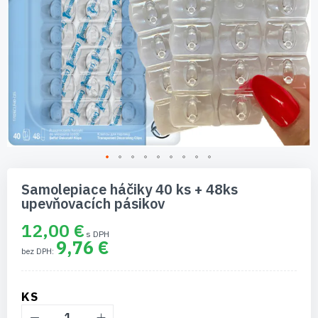
Preskočiť
na
Samolepiace háčiky 40 ks + 48ks
začiatok
upevňovacích pásikov
galérie
obrázkov
12,00 €
9,76 €
KS