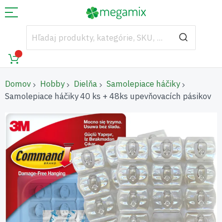
Domov
Hobby
Dielňa
Samolepiace háčiky
Samolepiace háčiky 40 ks + 48ks upevňovacích pásikov
Preskočiť
na
koniec
galérie
obrázkov