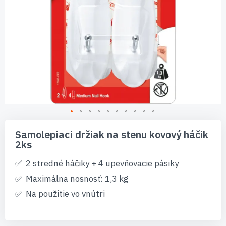
Preskočiť
na
Samolepiaci držiak na stenu kovový háčik
začiatok
2ks
galérie
obrázkov
2 stredné háčiky + 4 upevňovacie pásiky
Maximálna nosnosť: 1,3 kg
Na použitie vo vnútri