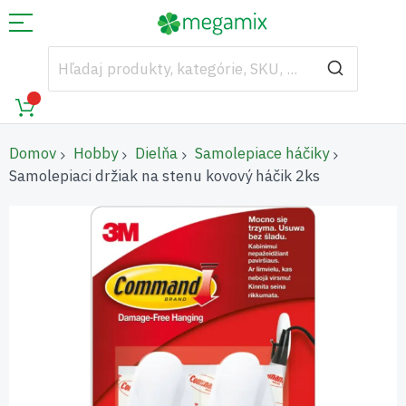
Domov
Hobby
Dielňa
Samolepiace háčiky
Samolepiaci držiak na stenu kovový háčik 2ks
Preskočiť
na
koniec
galérie
obrázkov