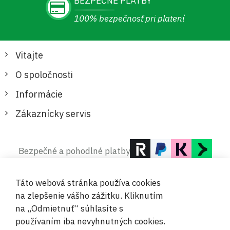
BEZPEČNÉ PLATBY
100% bezpečnosť pri platení
Vitajte
O spoločnosti
Informácie
Zákaznícky servis
Bezpečné a pohodlné platby
Táto webová stránka používa cookies
na zlepšenie vášho zážitku. Kliknutím
na „Odmietnuť“ súhlasíte s
používaním iba nevyhnutných cookies.
© 2019-2026 Megamix s.r.o.