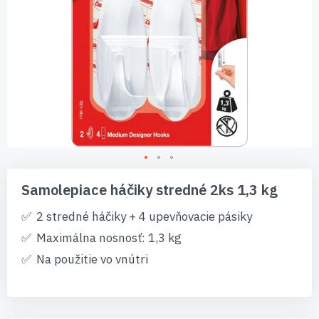
Preskočiť
na
Samolepiace háčiky stredné 2ks 1,3 kg
začiatok
galérie
2 stredné háčiky + 4 upevňovacie pásiky
obrázkov
Maximálna nosnosť: 1,3 kg
Na použitie vo vnútri