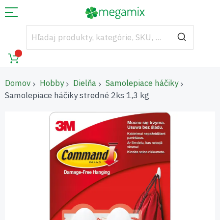
Domov
Hobby
Dielňa
Samolepiace háčiky
Samolepiace háčiky stredné 2ks 1,3 kg
Preskočiť
na
koniec
galérie
obrázkov