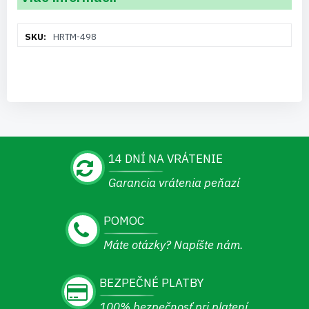
Viac
HRTM-498
informácií
14 DNÍ NA VRÁTENIE
Garancia vrátenia peňazí
POMOC
Máte otázky? Napíšte nám.
BEZPEČNÉ PLATBY
100% bezpečnosť pri platení