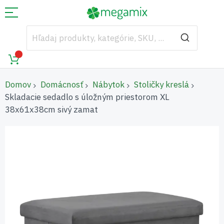
Domov
Domácnosť
Nábytok
Stoličky kreslá
Skladacie sedadlo s úložným priestorom XL
38x61x38cm sivý zamat
Preskočiť
na
koniec
galérie
obrázkov