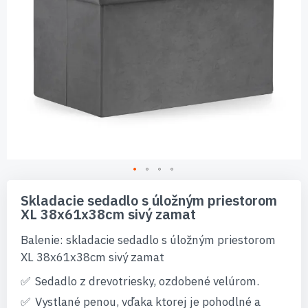
Preskočiť
na
Skladacie sedadlo s úložným priestorom
začiatok
XL 38x61x38cm sivý zamat
galérie
obrázkov
Balenie: skladacie sedadlo s úložným priestorom
XL 38x61x38cm sivý zamat
Sedadlo z drevotriesky, ozdobené velúrom.
Vystlané penou, vďaka ktorej je pohodlné a