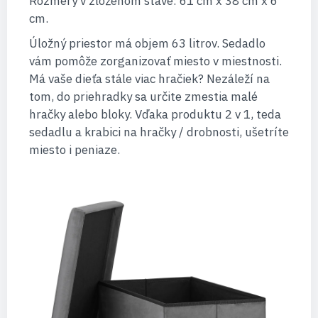
Rozmery v zloženom stave: 61 cm x 38 cm x 6
cm.
Úložný priestor má objem 63 litrov. Sedadlo
vám pomôže zorganizovať miesto v miestnosti.
Má vaše dieťa stále viac hračiek? Nezáleží na
tom, do priehradky sa určite zmestia malé
hračky alebo bloky. Vďaka produktu 2 v 1, teda
sedadlu a krabici na hračky / drobnosti, ušetríte
miesto i peniaze.