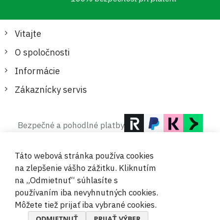
Vitajte
O spoločnosti
Informácie
Zákaznícky servis
Bezpečné a pohodlné platby
Táto webová stránka používa cookies
na zlepšenie vášho zážitku. Kliknutím
na „Odmietnuť“ súhlasíte s
používaním iba nevyhnutných cookies.
© 2019-2026 Megamix s.r.o.
Môžete tiež prijať iba vybrané cookies.
ODMIETNUŤ
PRIJAŤ VÝBER