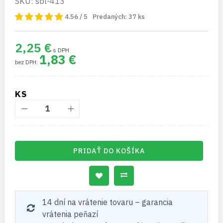
SKU: sbl-413
4.56 / 5
Predaných:
37
ks
2,25 €
1,83 €
KS
PRIDAŤ DO KOŠÍKA
14 dní na vrátenie tovaru – garancia
vrátenia peňazí