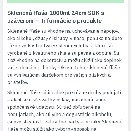
Sklenená fľaša 1000ml 24cm SOK s
uzáverom — Informácie o produkte
Sklenené fľaše sú vhodné na uchovávanie nápojov,
ako alkohol, džúsy či sirupy. V našej ponuke nájdete
rôzne veľkosti a tvary sklenených fliaš, ktoré sú
vyrobené z kvalitného skla a sú pevné a odolné. Sú
tiež vhodné na dekoráciu a môžu slúžiť ako doplnok
vašej domácej zbierky. Okrem toho, sklenené fľaše
sú vynikajúcim darčekom pre vašich blízkych a
priateľov.
Sklenené fľaše sú ideálne pre rôzne druhy podujatí
a akcií, ako sú svadby, oslavy narodenín a iné
spoločenské udalosti. Sú tiež obľúbené na
podujatiach, ako sú víno a degustácie alkoholu,
čajové slávnosti, záhradné párty a pikniky. Sklenené
fľaše môžu slúžiť ako výborný spôsob na