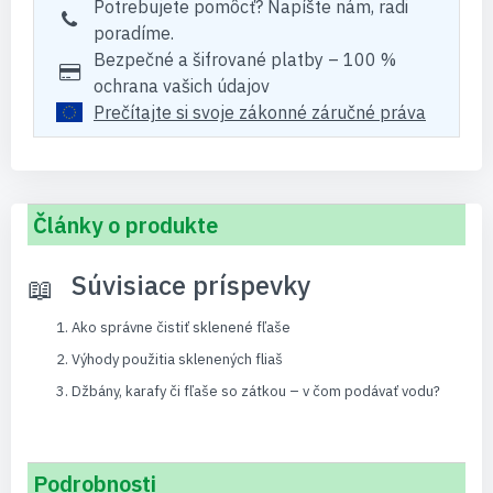
Potrebujete pomôcť? Napíšte nám, radi
poradíme.
Bezpečné a šifrované platby – 100 %
ochrana vašich údajov
Prečítajte si svoje zákonné záručné práva
Články o produkte
Súvisiace príspevky
Ako správne čistiť sklenené fľaše
Výhody použitia sklenených fliaš
Džbány, karafy či fľaše so zátkou – v čom podávať vodu?
Podrobnosti