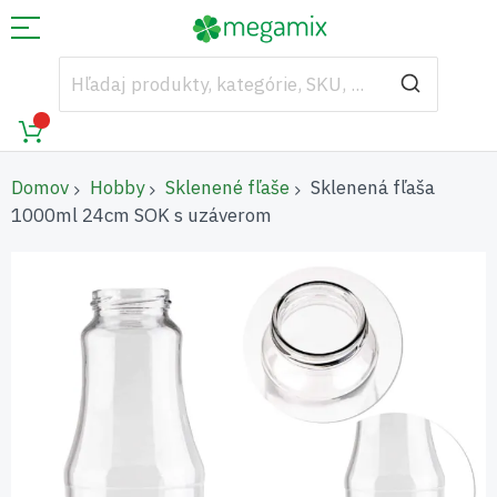
Domov
Hobby
Sklenené fľaše
Sklenená fľaša
1000ml 24cm SOK s uzáverom
Preskočiť
na
koniec
galérie
obrázkov