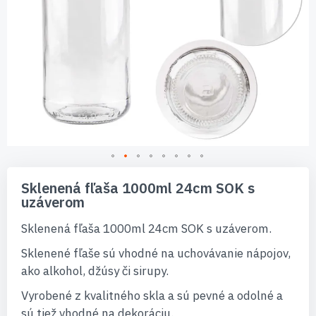
Preskočiť
na
Sklenená fľaša 1000ml 24cm SOK s
začiatok
uzáverom
galérie
obrázkov
Sklenená fľaša 1000ml 24cm SOK s uzáverom.
Sklenené fľaše sú vhodné na uchovávanie nápojov,
ako alkohol, džúsy či sirupy.
Vyrobené z kvalitného skla a sú pevné a odolné a
sú tiež vhodné na dekoráciu.