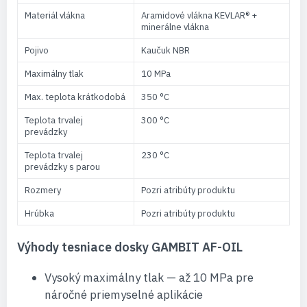
Materiál vlákna
Aramidové vlákna KEVLAR® +
minerálne vlákna
Pojivo
Kaučuk NBR
Maximálny tlak
10 MPa
Max. teplota krátkodobá
350 °C
Teplota trvalej
300 °C
prevádzky
Teplota trvalej
230 °C
prevádzky s parou
Rozmery
Pozri atribúty produktu
Hrúbka
Pozri atribúty produktu
Výhody tesniace dosky GAMBIT AF-OIL
Vysoký maximálny tlak — až 10 MPa pre
náročné priemyselné aplikácie