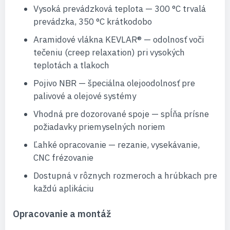
Vysoká prevádzková teplota — 300 °C trvalá
prevádzka, 350 °C krátkodobo
Aramidové vlákna KEVLAR® — odolnosť voči
tečeniu (creep relaxation) pri vysokých
teplotách a tlakoch
Pojivo NBR — špeciálna olejoodolnosť pre
palivové a olejové systémy
Vhodná pre dozorované spoje — spĺňa prísne
požiadavky priemyselných noriem
Ľahké opracovanie — rezanie, vysekávanie,
CNC frézovanie
Dostupná v rôznych rozmeroch a hrúbkach pre
každú aplikáciu
Opracovanie a montáž