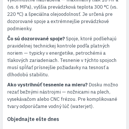
(vs. 6 MPa), vyššia prevádzková teplota 300 °C (vs.
220 °C) a špeciálna olejoodolnosť. Je určená pre
dozorované spoje a extrémnejšie prevádzkové
podmienky.
Čo sú dozorované spoje?
Spoje, ktoré podliehajú
pravidelnej technickej kontrole podľa platných
noriem — typicky v energetike, petrochémii a
tlakových zariadeniach. Tesnenie v týchto spojoch
musí spĺňať prísnejšie požiadavky na tesnosť a
dlhodobú stabilitu.
Ako vystrihnúť tesnenie na mieru?
Dosku možno
rezať bežnými nástrojmi — nožnicami na plech,
vysekávačom alebo CNC frézou. Pre komplikované
tvary odporúčame vodný lúč (waterjet).
Objednajte ešte dnes