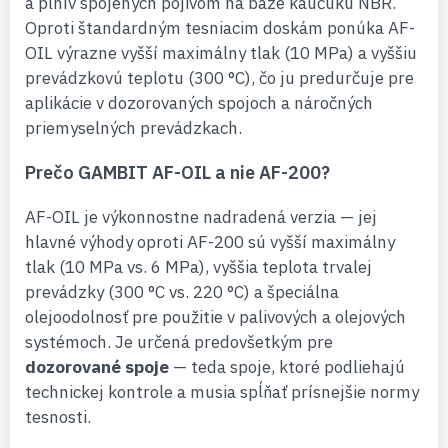
a plnív spojených pojivom na báze kaučuku NBR.
Oproti štandardným tesniacim doskám ponúka AF-
OIL výrazne vyšší maximálny tlak (10 MPa) a vyššiu
prevádzkovú teplotu (300 °C), čo ju predurčuje pre
aplikácie v dozorovaných spojoch a náročných
priemyselných prevádzkach.
Prečo GAMBIT AF-OIL a nie AF-200?
AF-OIL je výkonnostne nadradená verzia — jej
hlavné výhody oproti AF-200 sú vyšší maximálny
tlak (10 MPa vs. 6 MPa), vyššia teplota trvalej
prevádzky (300 °C vs. 220 °C) a špeciálna
olejoodolnosť pre použitie v palivových a olejových
systémoch. Je určená predovšetkým pre
dozorované spoje
— teda spoje, ktoré podliehajú
technickej kontrole a musia spĺňať prísnejšie normy
tesnosti.