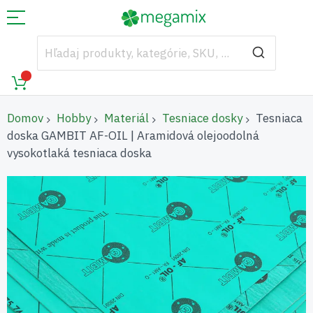
Domov
Hobby
Materiál
Tesniace dosky
Tesniaca
doska GAMBIT AF-OIL | Aramidová olejoodolná
vysokotlaká tesniaca doska
Preskočiť
na
koniec
galérie
obrázkov