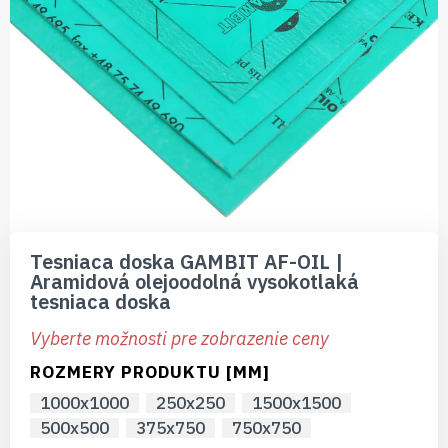
Preskočiť
na
Tesniaca doska GAMBIT AF-OIL |
začiatok
Aramidová olejoodolná vysokotlaká
galérie
tesniaca doska
obrázkov
Vyberte možnosti pre zobrazenie ceny
ROZMERY PRODUKTU [MM]
1000x1000
250x250
1500x1500
500x500
375x750
750x750