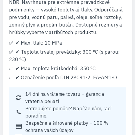
NBR. Navrhnutá pre extrémne prevádzkové
podmienky — vysoké teploty aj tlaky. Odporúčaná
pre vodu, vodnú paru, palivá, oleje, soľné roztoky,
zemný plyn a propán-bután. Dostupné rozmery a
hrúbky vyberte v atribútoch produktu.
✔ Max. tlak: 10 MPa
✔ Teplota trvalej prevádzky: 300 °C (s parou:
230 °C)
✔ Max. teplota krátkodobá: 350 °C
✔ Označenie podľa DIN 28091-2: FA-AM1-O
14 dní na vrátenie tovaru – garancia
vrátenia peňazí
Potrebujete pomôcť? Napíšte nám, radi
poradíme.
Bezpečné a šifrované platby – 100 %
ochrana vašich údajov