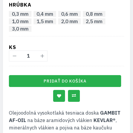
HRÚBKA
0,3 mm
0,4 mm
0,6 mm
0,8 mm
1,0 mm
1,5 mm
2,0 mm
2,5 mm
3,0 mm
KS
PRIDAŤ DO KOŠÍKA
Olejoodolná vysokotlaká tesniaca doska
GAMBIT
AF-OIL
na báze aramidových vlákien
KEVLAR®
,
minerálnych vlákien a pojiva na báze kaučuku