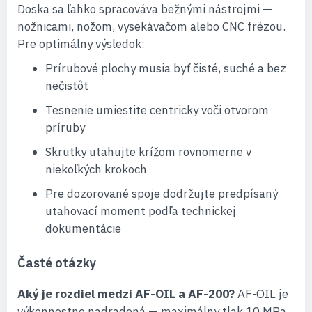
Doska sa ľahko spracováva bežnými nástrojmi —
nožnicami, nožom, vysekávačom alebo CNC frézou.
Pre optimálny výsledok:
Prírubové plochy musia byť čisté, suché a bez
nečistôt
Tesnenie umiestite centricky voči otvorom
príruby
Skrutky utahujte krížom rovnomerne v
niekoľkých krokoch
Pre dozorované spoje dodržujte predpísaný
utahovací moment podľa technickej
dokumentácie
Časté otázky
Aký je rozdiel medzi AF-OIL a AF-200?
AF-OIL je
výkonnostne nadradená — maximálny tlak 10 MPa