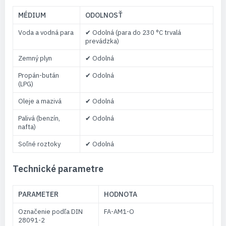
MÉDIUM
ODOLNOSŤ
Voda a vodná para
✔ Odolná (para do 230 °C trvalá
prevádzka)
Zemný plyn
✔ Odolná
Propán-bután
✔ Odolná
(LPG)
Oleje a mazivá
✔ Odolná
Palivá (benzín,
✔ Odolná
nafta)
Soľné roztoky
✔ Odolná
Technické parametre
PARAMETER
HODNOTA
Označenie podľa DIN
FA-AM1-O
28091-2