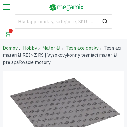
Domov
Hobby
Materiál
Tesniace dosky
Tesniaci
materiál REINZ RS | Vysokovýkonný tesniaci materiál
pre spaľovacie motory
Preskočiť
na
koniec
galérie
obrázkov