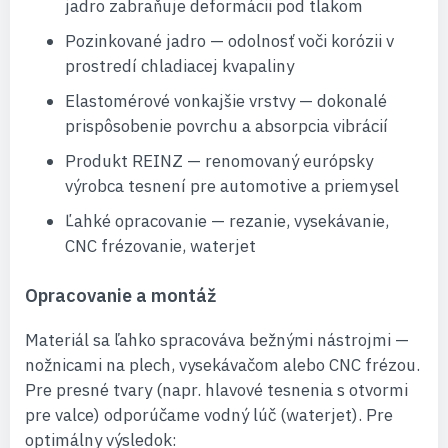
jadro zabraňuje deformácii pod tlakom
Pozinkované jadro — odolnosť voči korózii v
prostredí chladiacej kvapaliny
Elastomérové vonkajšie vrstvy — dokonalé
prispôsobenie povrchu a absorpcia vibrácií
Produkt REINZ — renomovaný európsky
výrobca tesnení pre automotive a priemysel
Ľahké opracovanie — rezanie, vysekávanie,
CNC frézovanie, waterjet
Opracovanie a montáž
Materiál sa ľahko spracováva bežnými nástrojmi —
nožnicami na plech, vysekávačom alebo CNC frézou.
Pre presné tvary (napr. hlavové tesnenia s otvormi
pre valce) odporúčame vodný lúč (waterjet). Pre
optimálny výsledok: