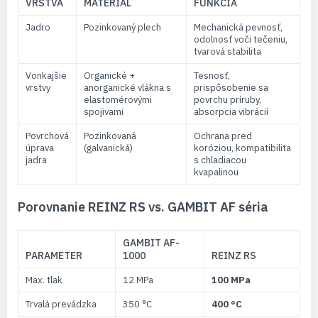
VRSTVA
MATERIÁL
FUNKCIA
Jadro
Pozinkovaný plech
Mechanická pevnosť,
odolnosť voči tečeniu,
tvarová stabilita
Vonkajšie
Organické +
Tesnosť,
vrstvy
anorganické vlákna s
prispôsobenie sa
elastomérovými
povrchu príruby,
spojivami
absorpcia vibrácií
Povrchová
Pozinkovaná
Ochrana pred
úprava
(galvanická)
koróziou, kompatibilita
jadra
s chladiacou
kvapalinou
Porovnanie REINZ RS vs. GAMBIT AF séria
GAMBIT AF-
PARAMETER
1000
REINZ RS
Max. tlak
12 MPa
100 MPa
Trvalá prevádzka
350 °C
400 °C