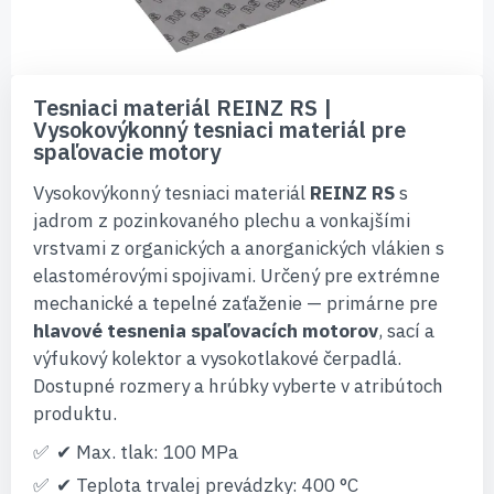
Preskočiť
na
Tesniaci materiál REINZ RS |
začiatok
Vysokovýkonný tesniaci materiál pre
galérie
spaľovacie motory
obrázkov
Vysokovýkonný tesniaci materiál
REINZ RS
s
jadrom z pozinkovaného plechu a vonkajšími
vrstvami z organických a anorganických vlákien s
elastomérovými spojivami. Určený pre extrémne
mechanické a tepelné zaťaženie — primárne pre
hlavové tesnenia spaľovacích motorov
, sací a
výfukový kolektor a vysokotlakové čerpadlá.
Dostupné rozmery a hrúbky vyberte v atribútoch
produktu.
✔ Max. tlak: 100 MPa
✔ Teplota trvalej prevádzky: 400 °C