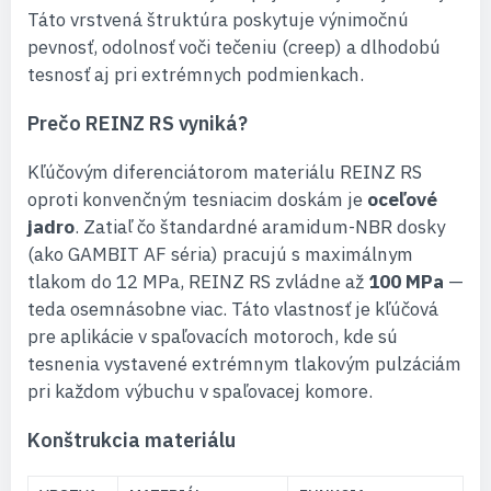
Táto vrstvená štruktúra poskytuje výnimočnú
pevnosť, odolnosť voči tečeniu (creep) a dlhodobú
tesnosť aj pri extrémnych podmienkach.
Prečo REINZ RS vyniká?
Kľúčovým diferenciátorom materiálu REINZ RS
oproti konvenčným tesniacim doskám je
oceľové
jadro
. Zatiaľ čo štandardné aramidum-NBR dosky
(ako GAMBIT AF séria) pracujú s maximálnym
tlakom do 12 MPa, REINZ RS zvládne až
100 MPa
—
teda osemnásobne viac. Táto vlastnosť je kľúčová
pre aplikácie v spaľovacích motoroch, kde sú
tesnenia vystavené extrémnym tlakovým pulzáciám
pri každom výbuchu v spaľovacej komore.
Konštrukcia materiálu