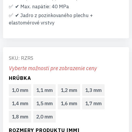
✔ Max. napätie: 40 MPa
✔ Jadro z pozinkovaného plechu +
elastomérové vrstvy
SKU: RZRS
Vyberte možnosti pre zobrazenie ceny
HRÚBKA
1,0 mm
1,1 mm
1,2 mm
1,3 mm
1,4 mm
1,5 mm
1,6 mm
1,7 mm
1,8 mm
2,0 mm
ROZMERY PRODUKTU [MM]