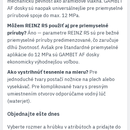
mechanickú pevnosť ako aramidové vlákna. GAMBIT
AF dosky sú naopak universálnejšie pre priemyselné
prírubové spoje do max. 12 MPa.
Môžem REINZ RS použiť aj pre priemyselné
príruby?
Áno — parametre REINZ RS sú pre bežné
priemyselné príruby predimenzované, čo zaručuje
dlhú životnosť. Avšak pre štandardné priemyselné
aplikácie do 12 MPa sú GAMBIT AF dosky
ekonomicky výhodnejšou voľbou.
Ako vystrihnúť tesnenie na mieru?
Pre
jednoduché tvary postačí nožnice na plech alebo
vysekávač. Pre komplikované tvary s presným
umiestnením otvorov odporúčame vodný lúč
(waterjet).
Objednajte ešte dnes
Vyberte rozmer a hrúbku v atribútoch a pridajte do