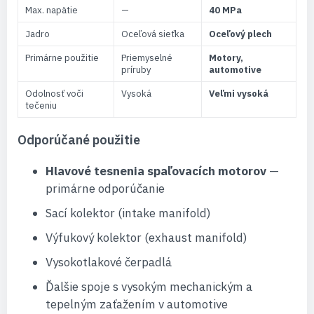
Max. napätie
—
40 MPa
Jadro
Oceľová sieťka
Oceľový plech
Primárne použitie
Priemyselné
Motory,
príruby
automotive
Odolnosť voči
Vysoká
Veľmi vysoká
tečeniu
Odporúčané použitie
Hlavové tesnenia spaľovacích motorov
—
primárne odporúčanie
Sací kolektor (intake manifold)
Výfukový kolektor (exhaust manifold)
Vysokotlakové čerpadlá
Ďalšie spoje s vysokým mechanickým a
tepelným zaťažením v automotive