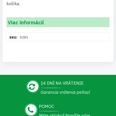
košíka.
Viac informácií
Viac
RZRS
informácií
14 DNÍ NA VRÁTENIE
Garancia vrátenia peňazí
POMOC
Máte otázky? Napíšte nám.