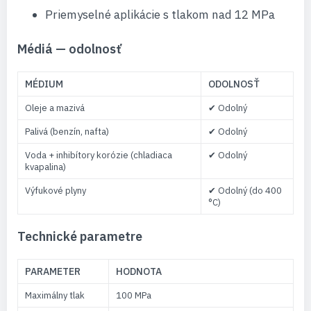
Priemyselné aplikácie s tlakom nad 12 MPa
Médiá — odolnosť
MÉDIUM
ODOLNOSŤ
Oleje a mazivá
✔ Odolný
Palivá (benzín, nafta)
✔ Odolný
Voda + inhibítory korózie (chladiaca
✔ Odolný
kvapalina)
Výfukové plyny
✔ Odolný (do 400
°C)
Technické parametre
PARAMETER
HODNOTA
Maximálny tlak
100 MPa