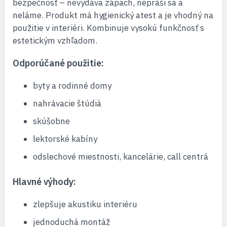
bezpečnosť – nevydáva zápach, nepráši sa a
neláme. Produkt má hygienický atest a je vhodný na
použitie v interiéri. Kombinuje vysokú funkčnosť s
estetickým vzhľadom.
Odporúčané použitie:
byty a rodinné domy
nahrávacie štúdiá
skúšobne
lektorské kabíny
odslechové miestnosti, kancelárie, call centrá
Hlavné výhody:
zlepšuje akustiku interiéru
jednoduchá montáž