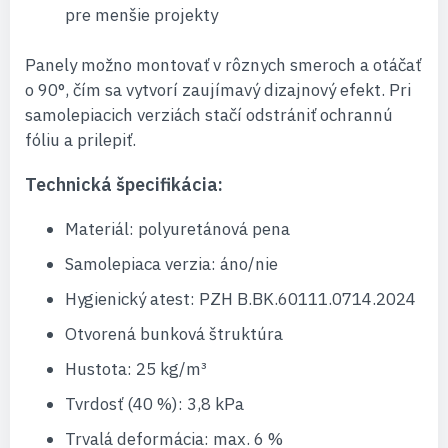
pre menšie projekty
Panely možno montovať v rôznych smeroch a otáčať
o 90°, čím sa vytvorí zaujímavý dizajnový efekt. Pri
samolepiacich verziách stačí odstrániť ochrannú
fóliu a prilepiť.
Technická špecifikácia:
Materiál: polyuretánová pena
Samolepiaca verzia: áno/nie
Hygienický atest: PZH B.BK.60111.0714.2024
Otvorená bunková štruktúra
Hustota: 25 kg/m³
Tvrdosť (40 %): 3,8 kPa
Trvalá deformácia: max. 6 %