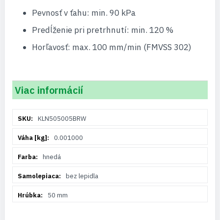
Pevnosť v ťahu: min. 90 kPa
Predĺženie pri pretrhnutí: min. 120 %
Horľavosť: max. 100 mm/min (FMVSS 302)
Viac informácií
Viac
KLN505005BRW
informácií
0.001000
hnedá
bez lepidla
50 mm