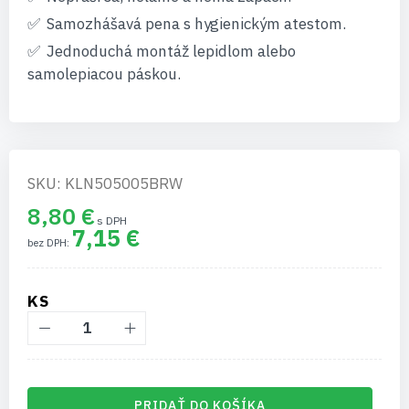
Samozhášavá pena s hygienickým atestom.
Jednoduchá montáž lepidlom alebo
samolepiacou páskou.
SKU: KLN505005BRW
8,80 €
7,15 €
KS
PRIDAŤ DO KOŠÍKA