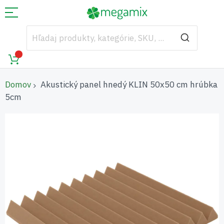
Domov
Akustický panel hnedý KLIN 50x50 cm hrúbka
5cm
Preskočiť
na
koniec
galérie
obrázkov