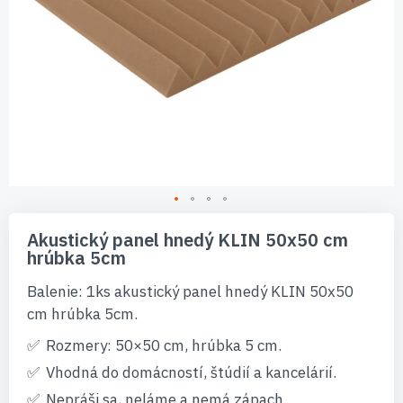
Preskočiť
na
Akustický panel hnedý KLIN 50x50 cm
začiatok
hrúbka 5cm
galérie
obrázkov
Balenie: 1ks akustický panel hnedý KLIN 50x50
cm hrúbka 5cm.
Rozmery: 50×50 cm, hrúbka 5 cm.
Vhodná do domácností, štúdií a kancelárií.
Nepráši sa, neláme a nemá zápach.