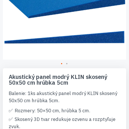
Preskočiť
na
Akustický panel modrý KLIN skosený
začiatok
50x50 cm hrúbka 5cm
galérie
obrázkov
Balenie: 1ks akustický panel modrý KLIN skosený
50x50 cm hrúbka 5cm.
Rozmery: 50×50 cm, hrúbka 5 cm.
Skosený 3D tvar redukuje ozvenu a rozptyľuje
zvuk.