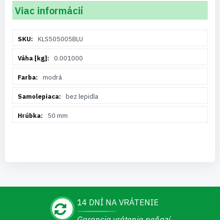
Viac informácií
Viac
KLS505005BLU
informácií
0.001000
modrá
bez lepidla
50 mm
14 DNÍ NA VRÁTENIE
Garancia vrátenia peňazí