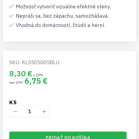
Možnosť vytvoriť vizuálne efektné steny.
Nepráši sa, bez zápachu, samozhášavá.
Vhodná do domácností, štúdií a herní.
SKU: KLS505005BLU
8,30 €
6,75 €
KS
PRIDAŤ DO KOŠÍKA