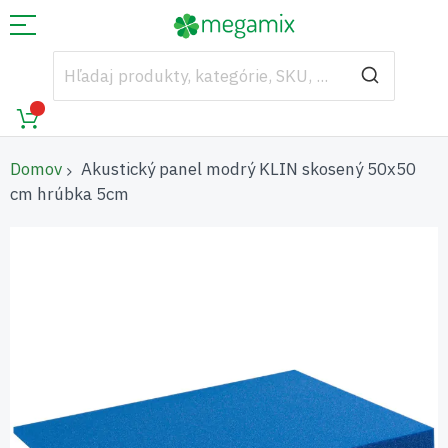
Domov
Akustický panel modrý KLIN skosený 50x50
cm hrúbka 5cm
Preskočiť
na
koniec
galérie
obrázkov