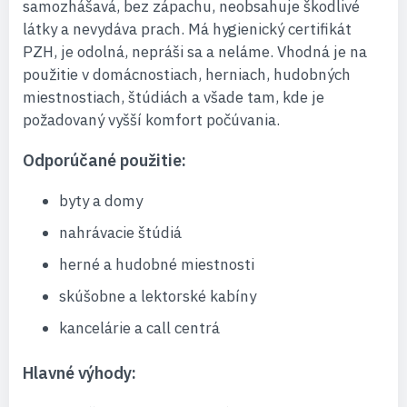
samozhášavá, bez zápachu, neobsahuje škodlivé
látky a nevydáva prach. Má hygienický certifikát
PZH, je odolná, nepráši sa a neláme. Vhodná je na
použitie v domácnostiach, herniach, hudobných
miestnostiach, štúdiách a všade tam, kde je
požadovaný vyšší komfort počúvania.
Odporúčané použitie:
byty a domy
nahrávacie štúdiá
herné a hudobné miestnosti
skúšobne a lektorské kabíny
kancelárie a call centrá
Hlavné výhody: