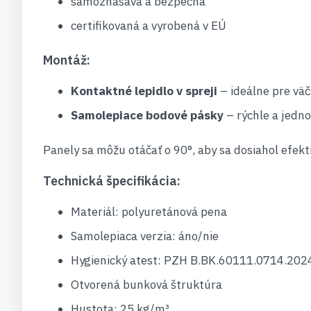
samozhášavá a bezpečná
certifikovaná a vyrobená v EÚ
Montáž:
Kontaktné lepidlo v spreji
– ideálne pre väč
Samolepiace bodové pásky
– rýchle a jedn
Panely sa môžu otáčať o 90°, aby sa dosiahol efektí
Technická špecifikácia:
Materiál: polyuretánová pena
Samolepiaca verzia: áno/nie
Hygienický atest: PZH B.BK.60111.0714.202
Otvorená bunková štruktúra
Hustota: 25 kg/m³