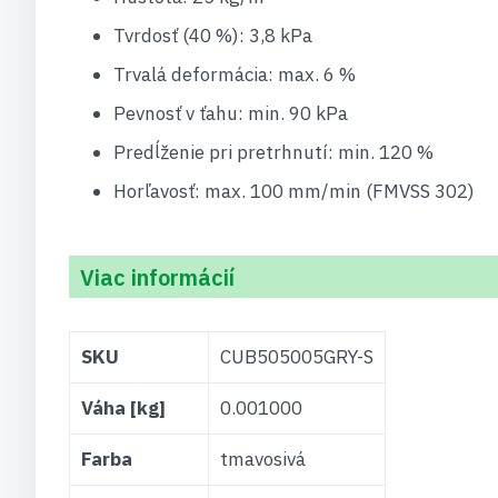
Tvrdosť (40 %): 3,8 kPa
Trvalá deformácia: max. 6 %
Pevnosť v ťahu: min. 90 kPa
Predĺženie pri pretrhnutí: min. 120 %
Horľavosť: max. 100 mm/min (FMVSS 302)
Viac informácií
Viac
SKU
CUB505005GRY-S
informácií
Váha [kg]
0.001000
Farba
tmavosivá