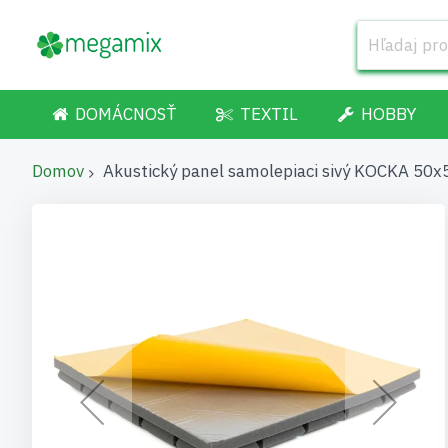
DOMÁCNOSŤ
TEXTIL
HOBBY
Domov
Akustický panel samolepiaci sivý KOCKA 50
Preskočiť
na
koniec
galérie
obrázkov