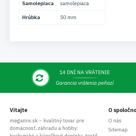
Samolepiaca
samolepiaca
Hrúbka
50 mm
14 DNÍ NA VRÁTENIE
Garancia vrátenia peňazí
Vitajte
O spoločno
megamix.sk – kvalitný tovar pre
O nás
domácnosť, záhradu a hobby:
Sitemap
kuchynské a kúpeľňové doplnky, textil