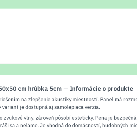
 50x50 cm hrúbka 5cm — Informácie o produkte
m riešením na zlepšenie akustiky miestností. Panel má roz
variant je dostupná aj samolepiaca verzia.
e zvukové vlny, zároveň pôsobí esteticky. Pena je bezpečn
nepráši sa a neláme. Je vhodná do domácností, hudobných mi