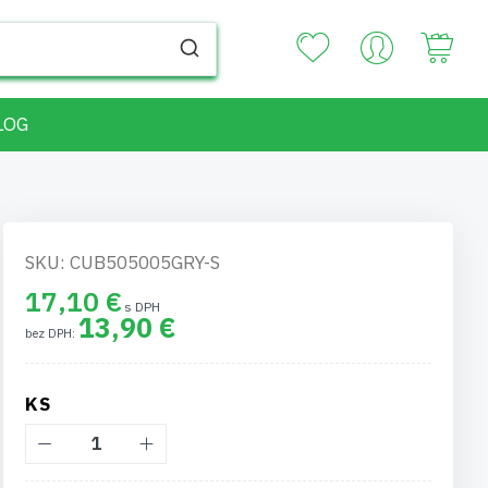
Your
LOG
SKU: CUB505005GRY-S
17,10 €
13,90 €
KS