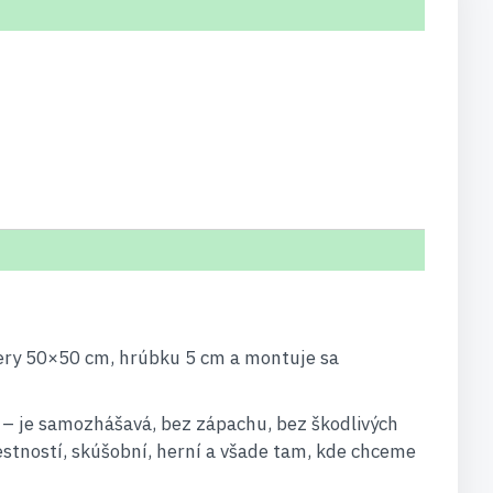
mery 50×50 cm, hrúbku 5 cm a montuje sa
á – je samozhášavá, bez zápachu, bez škodlivých
estností, skúšobní, herní a všade tam, kde chceme